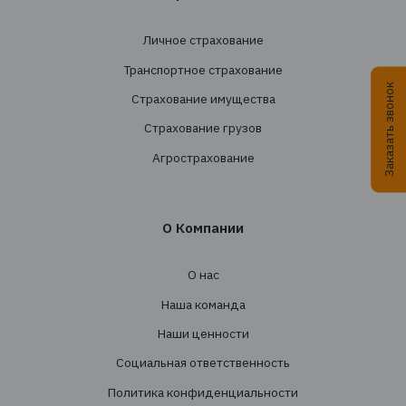
+38 044 290 7171
office@tbt-broker.com
Адрес: 03124, г. Киев, ул. Волноваська 3, офис
Услуги
Создание страховых программ
Проведение тендеров
Сопровождение
Перестрахование