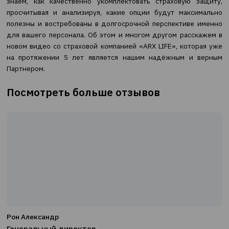
60% страховых премий с помощью брокера? 
корпоративные клиенты, такие как Nestle, L’oreal, Rehau,
Kärcher выбирают себе в партнеры ТВТ - Страхового Бр
насколько им выгодно сотрудничать с нами? Преим
работы с брокером очевидны. Ведь именно МЫ луч
знаем, как качественно укомплектовать страховую 
просчитывая и анализируя, какие опции будут макс
полезны и востребованы в долгосрочной перспективе
для вашего персонала. Об этом и многом другом расс
новом видео со страховой компанией «ARX LIFE», кото
на протяжении 5 лет является нашим надёжным и
Партнером.
Посмотреть больше отзывов