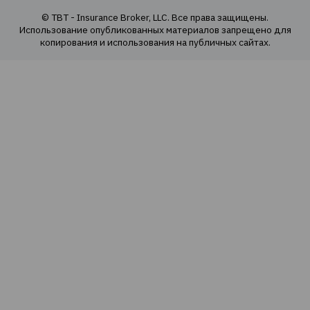
Наша команда
Наши ценности
Социальная ответственность
Политика конфиденциальности
Политика использования cookie
Оферта продаж е-полисов
Карта сайта
Страховые продукты
Автогражданка и ДЦВ
Туристическое страхование