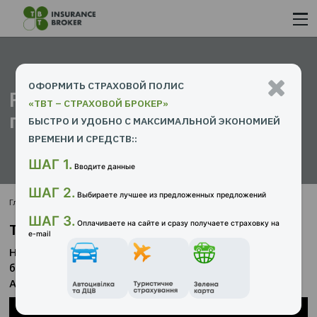
ОФОРМИТЬ СТРАХОВОЙ ПОЛИС
Рекомендация делового
«ТВТ – СТРАХОВОЙ БРОКЕР»
партнера
БЫСТРО И УДОБНО С МАКСИМАЛЬНОЙ ЭКОНОМИ
ВРЕМЕНИ И СРЕДСТВ::
ШАГ 1.
Вводите данные
ШАГ 2.
Выбираете лучшее из предложенных предложений
Главная страница
Партнеры
ARX
ШАГ 3.
Оплачиваете на сайте и сразу получаете страховку 
Тарадай Наталья
e-mail
Начальник управления развития корпоративных
банковских продаж СК «ARX Life» - отзыв компа