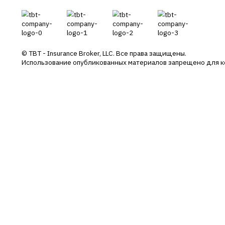
У
Со
П
+38 044 290 7171
office@tbt-broker.com
С
П
Адрес: 03124, г. Киев, ул. Волноваська
3, офис Б404
Учасники