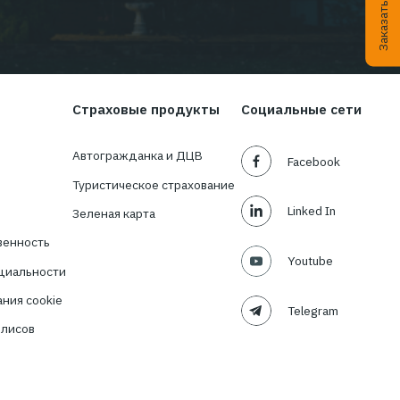
ости в
ия?
TBT-Страховой
Подписаться