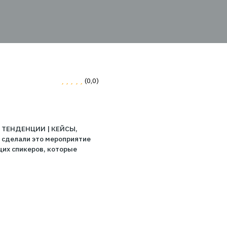
0
(0,0)
RUM 2026: ЦИФРЫ | ТЕНДЕНЦИИ | КЕЙСЫ,
 активное участие сделали это мероприятие
стникам ряд ведущих спикеров, которые