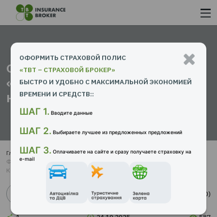
ОФОРМИТЬ СТРАХОВОЙ ПОЛИС
Форум для HR и HRD
«ТВТ – СТРАХОВОЙ БРОКЕР»
«Защищаем самое ценное»
БЫСТРО И УДОБНО С МАКСИМАЛЬНОЙ ЭКОНОМИ
ноября 2025 г. Киев
ВРЕМЕНИ И СРЕДСТВ::
ШАГ 1.
Вводите данные
ШАГ 2.
Выбираете лучшее из предложенных предложений
ШАГ 3.
Главная страница
Пресс-центр
Статьи
Оплачиваете на сайте и сразу получаете страховку 
e-mail
Форум для HR и HRD «Защищаем самое ценное» 05 ноября 2025 
Киев