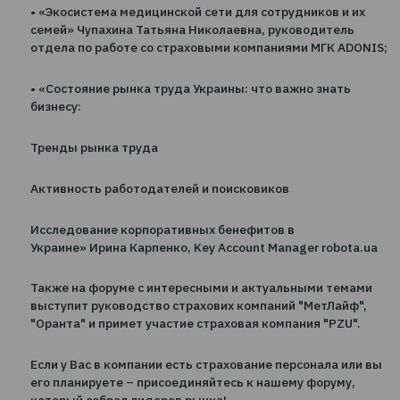
продажам личных видов страхования, страховая
компания «ИНГО»;
• «От чат-бота к сердцу: Технологии и эмпатия для
каждого клиента» Левченко Ольга, директор
медицинского страхования, страховая компания «
• «Управление качеством сервиса СК ​​в медицинско
страховании» Сергей Сабарин, исполнительный ди
добровольного медицинского страхования, страхо
компания UNIVERSALNA;
• «Экосистема медицинской сети для сотрудников 
семей» Чупахина Татьяна Николаевна, руководите
отдела по работе со страховыми компаниями МГК 
• «Состояние рынка труда Украины: что важно знат
бизнесу: