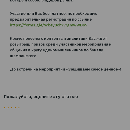
Тренды рынка труда
Активность работодателей и поисковиков
Исследование корпоративных бенефитов в
Украине» Ирина Карпенко, Key Account Manager rob
Также на форуме с интересными и актуальными т
выступит руководство страхових компаний "МетЛа
"Оранта" и примет участие страховая компания "PZ
Если у Вас в компании есть страхование персонала 
его планируете – присоединяйтесь к нашему форум
который собрал лидеров рынка!
Участие для Вас бесплатное, но необходимо
предварительная регистрация по ссылке