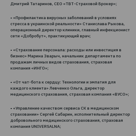
По соображениям безопасности мы не разглашаем 
проведения, информация о гостинице будет указан
письме-подтверждении после регистрации по ссы
https://forms.gle/Wbey8ohYvrgmwWDo9
Поговорим о следующем:
• «Состояние страхового рынка Украины, тенденци
страхования персонала и изменения законодатель
Дмитрий Татаринов, СЕО «ТВТ-Страховой Брокер»;
• «Профилактика вирусных заболеваний в условиях
стресса в украинской реальности» Станислава Рык
операционный директор клиники, главный инфекц
сети «Добробут», практикующий врач;
• «Страхование персонала: расходы или инвестиция
бизнес» Марина Зварыч, начальник департамента 