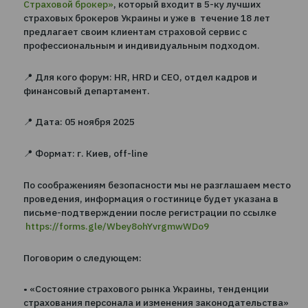
клиник и медицинские учреждения, аналитиков ры
труда для поиска актуальных решений в сфере
корпоративного страхования персонала, защиты
здоровья и жизни сотрудников.
Организатором мероприятия является
ООО «ТВТ –
Страховой брокер»
, который входит в 5-ку лучших
страховых брокеров Украины и уже в течение 18 ле
предлагает своим клиентам страховой сервис с
профессиональным и индивидуальным подходом.
📍 Для кого форум: HR, HRD и CEO, отдел кадров и
финансовый департамент.
📍 Дата: 05 ноября 2025
📍 Формат: г. Киев, off-line