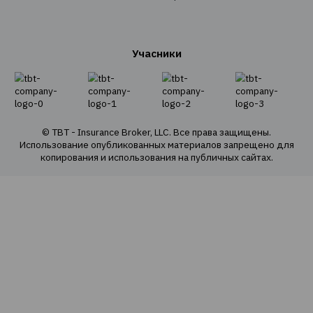
Cтрахованиe
Личное страхование
Транспортное страхование
Страхование имущества
Страхование грузов
Агрострахование
О Компании
О нас
Наша команда