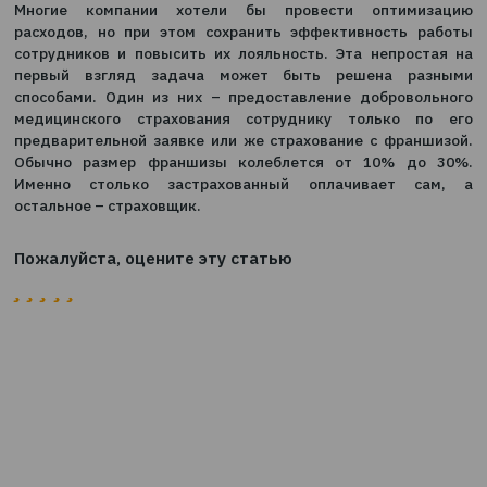
Компании рассматривают и другие способы опти
соцпакета при одновременном повышении лоял
сотрудников. Например, предоставляют бо
использованный отпуск, проводят профилакти
осмотры. Помимо этого, удобный график и возм
работать удаленно также увеличивает эффектив
лояльность персонала.
Многие компании хотели бы провести оптим
расходов, но при этом сохранить эффективность
сотрудников и повысить их лояльность. Эта непро
первый взгляд задача может быть решена р
способами. Один из них – предоставление добров
медицинского страхования сотруднику только 
предварительной заявке или же страхование с фра
Обычно размер франшизы колеблется от 10% д
Именно столько застрахованный оплачивает 
остальное – страховщик.