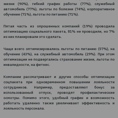
предварительной заявке.
В 2016 году был проведен опрос среди 31 крупной ко
в ходе которого выяснилось, что с
распространенными льготами для сотрудников я
полисы ДМС (100%), мобильная связь (97%), стра
жизни (90%), гибкий график работы (77%), слу
автомобиль (77%), льготы по болезни (74%), корпор
обучение (71%), льготы по питанию (71%).
Пятая часть из опрошенных компаний (19%) про
оптимизацию социального пакета, 81% не проводили
из них планировали это сделать.
Чаще всего оптимизировались льготы по питанию (5
обучение (43%), на служебный автомобиль (29%). П
оптимизации не подвергались страхование жизни, ль
инвалидности, на фитнес.