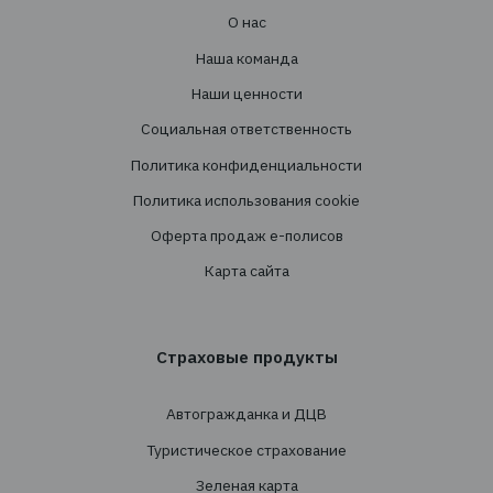
+38 044 290 7171
office@tbt-broker.com
Адрес: 03124, г. Киев, ул. Волноваська 3, офис
Услуги
Создание страховых программ
Проведение тендеров
Сопровождение
Перестрахование