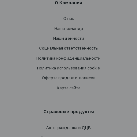
office@tbt-broker.com
Адрес: 03124, г. Киев, ул. Волноваська 3, офис
Услуги
Создание страховых программ
Проведение тендеров
Сопровождение
Перестрахование
Cтрахованиe