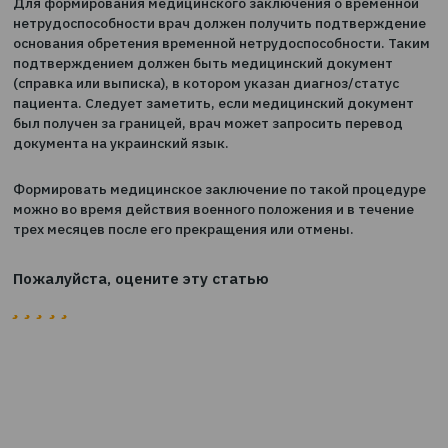
оформление электронного больничного и получение
социальных выплат. Чтобы это сделать, прежде всего
связаться со своим семейным врачом. На период дей
военного положения это можно сделать с помощью
мессенджера или электронной почты.
Для формирования медицинского заключения о врем
нетрудоспособности врач должен получить подтвер
основания обретения временной нетрудоспособности.
подтверждением должен быть медицинский докумен
(справка или выписка), в котором указан диагноз/стат
пациента. Следует заметить, если медицинский доку
был получен за границей, врач может запросить пере
документа на украинский язык.
Формировать медицинское заключение по такой про
можно во время действия военного положения и в теч
трех месяцев после его прекращения или отмены.