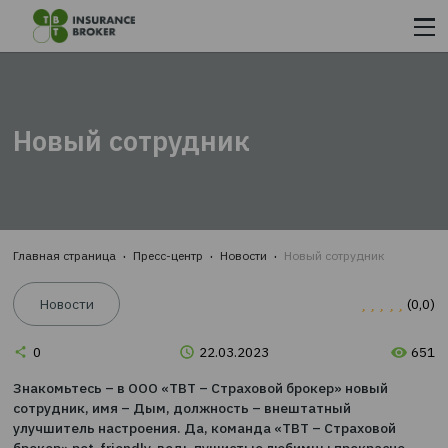
ОФОРМИТЬ СТРАХОВОЙ ПОЛИС
«ТВТ – СТРАХОВОЙ БРОКЕР»
БЫСТРО И УДОБНО С МАКСИМАЛЬНОЙ ЭКОНОМИ
ВРЕМЕНИ И СРЕДСТВ::
ШАГ 1.
Новый сотрудник
Вводите данные
ШАГ 2.
Выбираете лучшее из предложенных предложений
ШАГ 3.
Оплачиваете на сайте и сразу получаете страховку 
e-mail
Главная страница
Пресс-центр
Новости
Новый сотрудни
Новости
0
22.03.2023