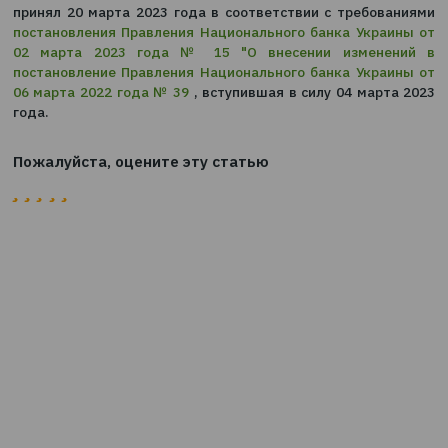
собственности требованиям по прозрачности, ре
будет дополняться при принятии Национальным 
соответствующих решений.
Такие решения Комитет по надзору и регулир
деятельности рынков небанковских финансовых
принял 20 марта 2023 года в соответствии с требо
постановления Правления Национального банка Укр
02 марта 2023 года № 15 "О внесении измен
постановление Правления Национального банка Укр
06 марта 2022 года № 39
, вступившая в силу 04 мар
года.
Пожалуйста, оцените эту статью