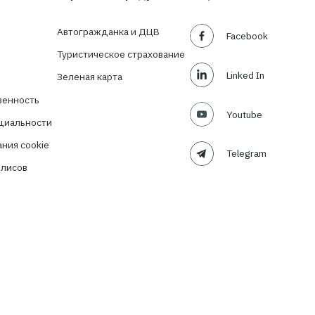
ости в
ия?
TBT-Страховой
Подписаться
 Компании
Страховые продукты
 нас
Автогражданка и ДЦВ