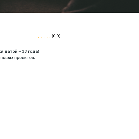
0
(0,0)
LNA с выдающейся датой – 33 года!
я, процветания и новых проектов.