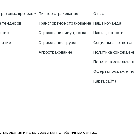
Хотите получать нов
сфере страхован
Подпишитесь на новостную рассылку 
брокер
слуги
Cтрахованиe
О
здание страховых программ
Личное страхование
О