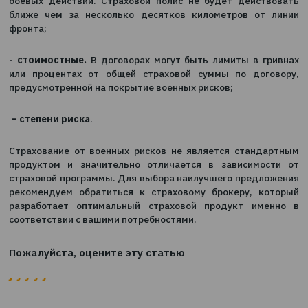
рисковых зон от несчастных случаев.
Страхования военных рисков существенно отлич
зависимости от страховой компании, но существ
общих ограничений, например:
– географические ограничения.
То есть, обы
страхуют объекты и граждан, находящихся в зоне а
боевых действий. Страховой полис не будет дейс
ближе чем за несколько десятков километров о
фронта;
- стоимостные.
В договорах могут быть лимиты в 
или процентах от общей страховой суммы по до
предусмотренной на покрытие военных рисков;
– степени риска
.