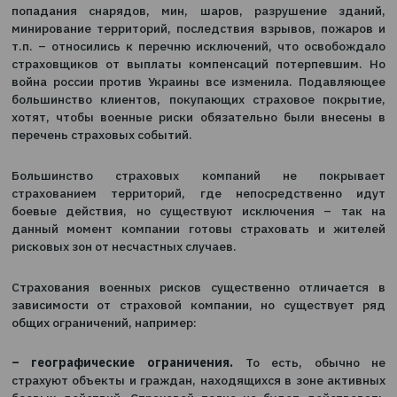
«Страховой бизнес» Вячеслав Черняховский.
Этот продукт стал признаком времени на страховом
ведь военные риски всегда являлись исключени
страховании граждан и их имущества. Традиционн
причины страховых событий, как военные дейс
попадания снарядов, мин, шаров, разрушение з
минирование территорий, последствия взрывов, по
т.п. – относились к перечню исключений, что осво
страховщиков от выплаты компенсаций потерпев
война россии против Украины все изменила. Пода
большинство клиентов, покупающих страховое по
хотят, чтобы военные риски обязательно были вн
перечень страховых событий.
Большинство страховых компаний не пок
страхованием территорий, где непосредственн
боевые действия, но существуют исключения – 
данный момент компании готовы страховать и ж