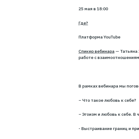
Если вы ищете отве
времена, то этот в
Когда?
25 мая в 18:00
Где?
Платформа YouTub
Спикер вебинара
— 
работе с взаимоот
⠀