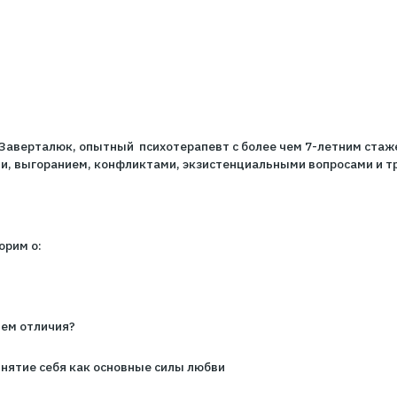
т на вопрос о том, как найти силу в себе и как поддер
ебинар создан именно для вас!
e
Татьяна Заверталюк, опытный психотерапевт с более ч
ношениями, выгоранием, конфликтами, экзистенциальн