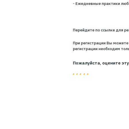
В рамках вебинара 
– Что такое любовь
– Эгоизм и любовь 
- Выстраивание гра
- Ежедневные прак
Перейдите по ссыл
При регистрации В
регистрации необхо