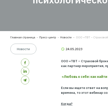
мероприятия
психологиче
ШАГ
ШАГ
пред
ШАГ
стра
Главная страница
Пресс-центр
Новости
ООО «ТВТ – 
Новости
24.05.2023
ООО «ТВТ – Страхо
как партнер мероп
«Любовь к себе: 