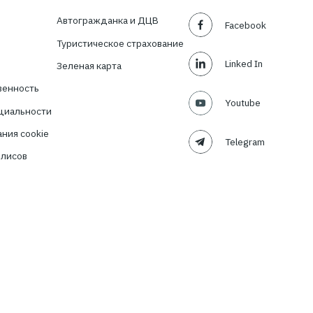
ости в
ия?
TBT-Страховой
Подписаться