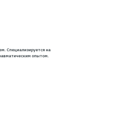
живать психологическое равновесие в сложные
ем 7-летним стажем. Специализируется на
ыми вопросами и травматическим опытом.