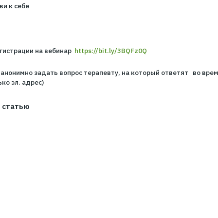
мы поговорим о:
 к себе?
к себе. В чем отличия?
ниц и принятие себя как основные силы любви
тики любви к себе
ке для регистрации на вебинар
https://bit.ly/3BQFz0Q
ы можете анонимно задать вопрос терапевту, на которы
дим только эл. адрес)