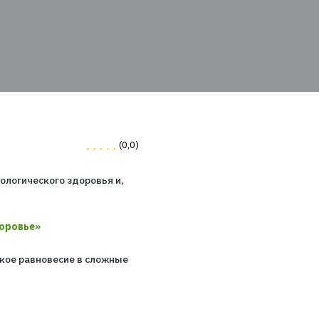
по поддержке
leso по поддержк...
0
(0,0)
ля всех тему психологического здоровья и,
мы
pleso
на тему:
ихологическое здоровье»