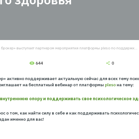
 платформы pleso 
ского здоровья
 1.
Вводите данные
 2.
Выбираете лучшее из предложенных
ложений
 3.
Оплачиваете на сайте и сразу получаете
ховку на e-mail
Страховой брокер» выступает партнером мероприятия платформы p
644
вой брокер» активно поддерживает актуальную сейчас д
риятия, приглашает на бесплатный вебинар от платфор
как найти внутреннюю опору и поддерживать свое пс