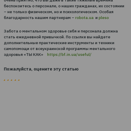
Благодарим Вас за внимание к нашему мероприятию
«
Ментальное здоровье работников и роль ДМС в е
поддержке в военное время
» и за ваше участие в не
очень приятно, что Вы даже в такие тяжелые времен
беспокоитесь о персонале, о наших гражданах, их сос
– не только физическом, но и психологическом. Особа
благодарность нашим партнерам –
robota.ua
и
pleso
Забота о ментальном здоровье себя и персонала дол
стать ежедневной привычкой. По ссылке вы найдете
дополнительные практические инструменты и техник
самопомощи от всеукраинской программы ментально
здоровья «ТЫ КАК» ⠀
https://bf.in.ua/useful/
Пожалуйста, оцените эту статью