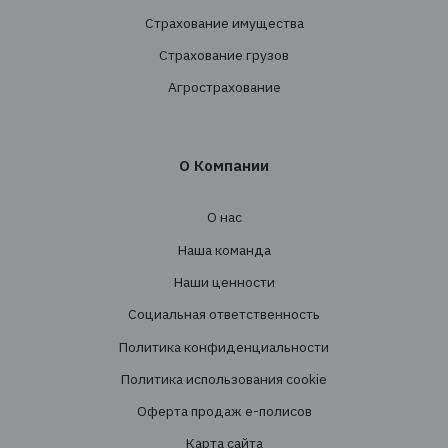
+38 044 290 7171
office@tbt-broker.com
Адрес: 03124, г. Киев, ул. Волноваська 3, офис
Услуги
Создание страховых программ
Проведение тендеров
Сопровождение