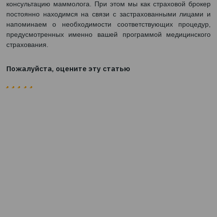
увеличиваются при ранней диагностике.Обычно у
всегда не хватает времени – работа, дети, домашние 
на себя времени никогда не хватает. Но мы призываем
именно в октябре, не откладывая на потом по
маммолога и пройти обследование.
Значительную роль в сохранении жизни и здоровья раб
могут также внести и работодатели, предусмотрев в до
медицинского страхования профилактический медосм
консультацию маммолога. При этом мы как страховой
постоянно находимся на связи с застрахованными л
напоминаем о необходимости соответствующих пр
предусмотренных именно вашей программой медиц
страхования.
Пожалуйста, оцените эту статью