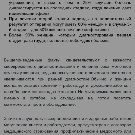
Украине зарегистрировано 12 824 случаев рака м
железы, а 4 998 человек (почти 40%) умерли в рез
этого недуга — без учета данных Донецкой, Лу
областей, АР Крым
Заболеваемость РМЖ в нашей стране еж
увеличивается на 1-2%.
Женщины достаточно поздно обращаются в меди
учреждения, в связи с чем в 25% случаев б
диагностируется на последних стадиях, когда лечен
наименьший эффект.
При лечении второй стадии надежды на положи
результат от терапии могут иметь 80% женщин и в с
й стадии – для 50% женщин лечение эффективно.
Более 90% женщин, которым диагностирована 
стадия рака груди, полностью побеждают болезнь
Вышеприведенные факты свидетельствуют о ва
своевременного диагностирования и лечения рака м
железы у женщин, ведь шансы успешного лечения знач