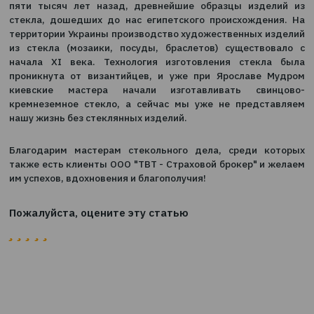
0
19.11.2024
История возникновения стекольного дела составляе
пяти тысяч лет назад, древнейшие образцы изд
стекла, дошедших до нас египетского происхожде
территории Украины производство художественных 
из стекла (мозаики, посуды, браслетов) существ
начала XI века. Технология изготовления стек
проникнута от византийцев, и уже при Ярославе
киевские мастера начали изготавливать сви
кремнеземное стекло, а сейчас мы уже не предс
нашу жизнь без стеклянных изделий.
Благодарим мастерам стекольного дела, среди 
также есть клиенты ООО "ТВТ - Страховой брокер" и
им успехов, вдохновения и благополучия!
Пожалуйста, оцените эту статью