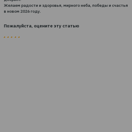
Дорогие друзья! ООО «ТВТ-Страховый брокер» искре
поздравляет Вас с Новым Годом! Пусть он будет свет
добрым.
Желаем радости и здоровья, мирного неба, победы и 
в новом 2026 году.
Пожалуйста, оцените эту статью