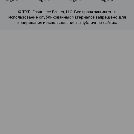
О нас
Наша команда
Наши ценности
Социальная ответственность
Политика конфиденциальности
Политика использования cookie
Оферта продаж е-полисов
Карта сайта
Страховые продукты