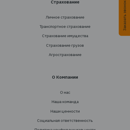
+38 044 290 7171
office@tbt-broker.com
Адрес: 03124, г. Киев, ул. Волноваська 3, офис
Услуги
Создание страховых программ
Проведение тендеров