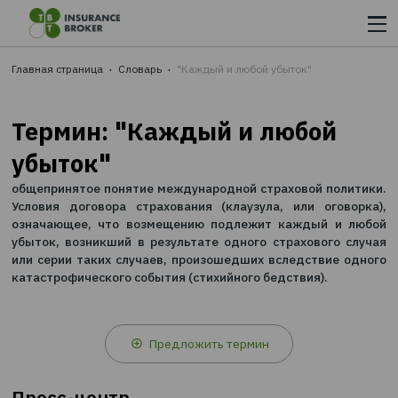
Вводите данные
ШАГ 2.
Выбираете лучшее из предложенных предложений
ШАГ 3.
Главная страница
Словарь
"Каждый и любой убыток"
Оплачиваете на сайте и сразу получаете страховку 
e-mail
Термин: "Каждый и любой
убыток"
общепринятое понятие международной страховой по
Условия договора страхования (клаузула, или ого
означающее, что возмещению подлежит каждый и
убыток, возникший в результате одного страхового
или серии таких случаев, произошедших вследствие
катастрофического события (стихийного бедствия).