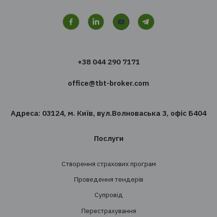
Хочете отримувати новин
сфері страхування?
Підпишіться на розсилку новин TBT-Страхо
брокер
Підписатись