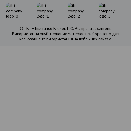
Про компанію
Про нас
Наша команда
Наші цінності
Cоціальна відповідальність
Політика конфіденційності
Політика використання cookie
Оферта продажу е-полісів
Карта сайту