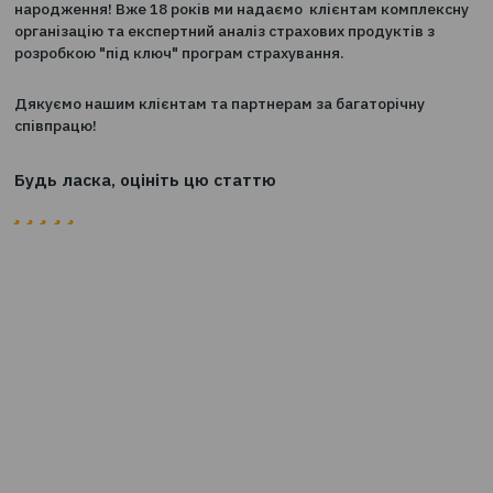
0
11.10.2025
11 жовтня "ТВТ - Страховий брокер" святкує День
народження! Вже 18 років ми надаємо клієнтам комп
організацію та експертний аналіз страхових продуктів
розробкою "під ключ" програм страхування.
Дякуємо нашим клієнтaм та партнерам за багаторічн
співпрацю!
Будь ласка, оцініть цю статтю