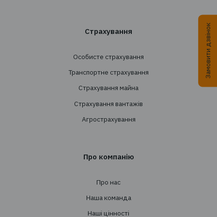
+38 044 290 7171
office@tbt-broker.com
Адреса: 03124, м. Київ, вул.Волноваська 3, офі
Послуги