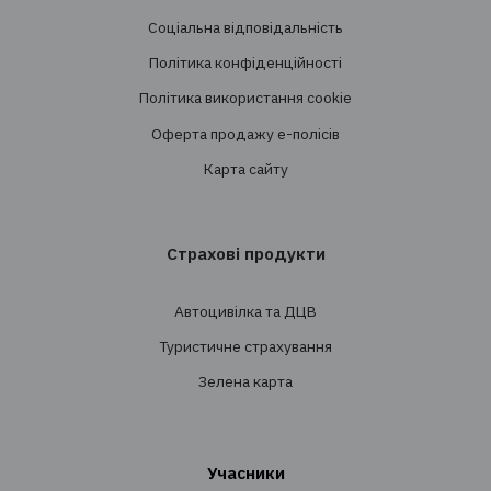
Створення страхових програм
Проведення тендерів
Супровід
Перестрахування
Страхування
Особисте страхування
Транспортне страхування
Страхування майна
Страхування вантажів
Агрострахування