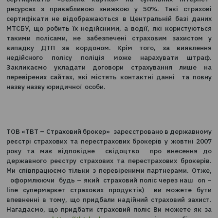
За даними МТСБУ нещодавно було виявлено де
випадків придбання фейкових електронних стр
сертифікатів «Зелена картка» на сумнівних ін
ресурсах з привабливою знижкою у 50%. Такі с
сертифікати не відображаються в Центральній баз
МТСБУ, що робить їх недійсними, а водії, які корис
такими полісами, не забезпечені страховим зах
випадку ДТП за кордоном. Крім того, за вия
недійсного полісу поліція може нарахувати 
Закликаємо укладати договори страхування л
перевірених сайтах, які містять контактні данні т
назву назву юридичної особи.
ТОВ «ТВТ – Страховий брокер» зареєстровано в дер
реєстрі страхових та перестрахових брокерів у жовт
року та має відповідне свідоцтво про внесе