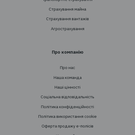
+38 044 290 7171
office@tbt-broker.com
Адреса: 03124, м. Київ, вул.Волноваська 3, офі
Послуги
Створення страхових програм