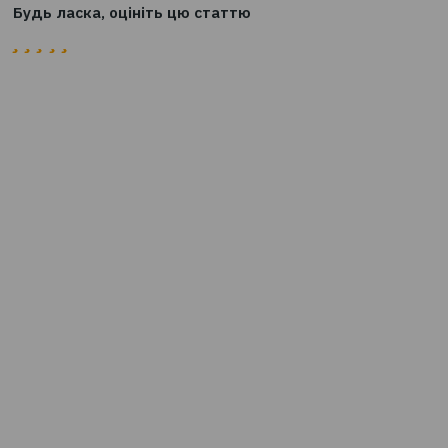
кордон. Відсутність чинного договору автострахуван
мати серйозні наслідки.
Забезпечте себе дійсним полісом автострахування, щ
спокійним на дорозі за кордоном!
Матеріал підготовлено за інформацією МТСБУ
Будь ласка, оцініть цю статтю