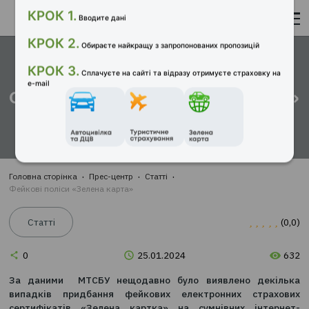
ОФОРМИТИ СТРАХОВИЙ ПОЛІС
Фейкові поліси «Зелена ка
З
«ТВТ – СТРАХОВИЙ БРОКЕР»
ШВИДКО ТА ЗРУЧНО З
МАКСИМАЛЬНОЮ
ЕКОНОМІЄЮ ЧАСУ ТА КОШТІВ::
КРОК 1.
Головна сторінка
Прес-центр
Статті
Вводите дані
Фейкові поліси «Зелена карта»
КРОК 2.
Обираєте найкращу з запропонованих пропозицій
Статті
КРОК 3.
Сплачуєте на сайті та відразу отримуєте страховк
e-mail
0
25.01.2024