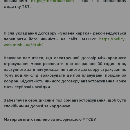
державного реєстру страхових та перестрахових бр
Ми співпрацюємо тільки з перевіреними партнерами
оформлюючи будь – який страховий поліс через н
line супермаркет страхових продуктів) ви може
впевненні в тому, що придбали надійний страховий 
Нагадаємо, що придбати страховий поліс Ви может
посиланням
https://tbt-broker.com
так і в мобіл
додатку ТВТ.
Після укладання договору «Зелена картка» рекомен
перевірити його чинність на сайті МТСБУ:
https:
web.mtsbu.ua/#tab2
Важливо пам’ятати, що електронний договір міжна
страхування може розпочати дію не раніше 00 год
наступного за днем укладання такого договору страх
Тому водіям слід враховувати це при плануванні пої