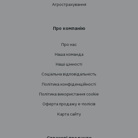
+38 044 290 7171
office@tbt-broker.com
Адреса: 03124, м. Київ, вул.Волноваська 3, офі
Послуги
Створення страхових програм
Проведення тендерів
Супровід
Перестрахування