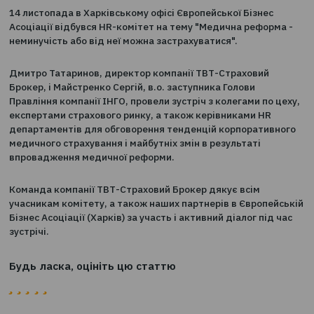
0
16.11.2018
14 листопада в Харківському офісі Європейської Бізне
Асоціації відбувся HR-комітет на тему "Медична рефо
неминучість або від неї можна застрахуватися".
Дмитро Татаринов, директор компанії ТВТ-Страховий
Брокер, і Майстренко Сергій, в.о. заступника Голови
Правління компанії ІНГО, провели зустріч з колегами п
експертами страхового ринку, а також керівниками H
департаментів для обговорення тенденцій корпорати
медичного страхування і майбутніх змін в результаті
впровадження медичної реформи.
Команда компанії ТВТ-Страховий Брокер дякує всім
учасникам комітету, а також наших партнерів в Європ
Бізнес Асоціації (Харків) за участь і активний діалог пі