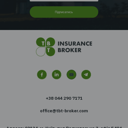
Перейти до всіх новин
Хочете отримувати новин
сфері страхування?
Підпишіться на розсилку новин TBT-Страхо
брокер