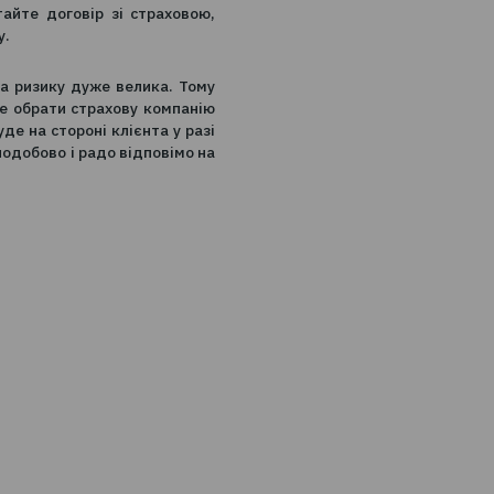
трахових компаній суттєво зросло у порівнянні
угому кварталі. Бачимо, що зростання скарг
показником.
 зі страховою компанією? Ретельно обирайте
ринку. Уважно читайте договір зі страховою,
инятків із договору.
е страхування ціна ризику дуже велика. Тому
не тільки допоможе обрати страхову компанію
плат, тощо, а й буде на стороні клієнта у разі
ання з клієнтом цілодобово і радо відповімо на