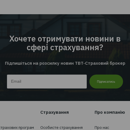
е
EMPLOYEE INSURANCE FORUM 20
ЦИФРИ | ТЕНДЕНЦІЇ | КЕЙСИ
Читати далі...
Перейти до всіх новин