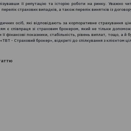
 у другому кварталі 2022 кількість скарг щодо роботи с
м 2022 року: з 603 у першому кварталі до 650 у др
их послуг становить більше 7%, що є доволі суттєвим 
вачу для того, щоб уникнути питань та непорозумінь
, проаналізувавши її репутацію та історію роботи на 
ртайте на перелік страхових випадків, а також перелік в
иків юридичних осіб, які відповідають за корпоративн
 рішенням є співпраця зі страховим брокером, який 
ізувавши її фінансові показники, стабільність, рівень ви
. Ми, ТОВ «ТВТ - Страховий брокер», відкриті до спілкув
.
іть цю статтю