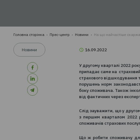
компаній ?
КРО
КРО
проп
КРО
стра
Головна сторінка
Прес-центр
Новини
На що найчаст
Новини
16.09.2022
У другому кварталі
припадає саме на с
страхового відшкод
порушень норм зак
боку споживача. Та
від фактичних чере