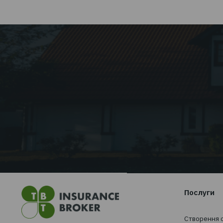
Знижка 10 % на туристичн
страхування
Читати далі...