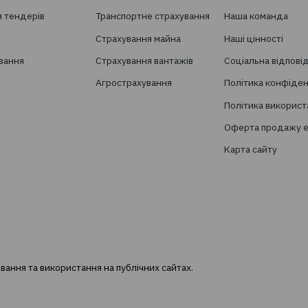
Хочете отримувати н
сфері страхуван
Підпишіться на розсилку новин TBT-Ст
ослуги
Страхування
ворення страхових програм
Особисте страхування