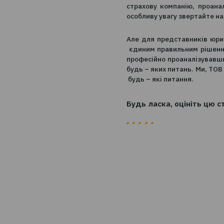
Слід зауважити, що
з першим квартало
споживачів страхов
Що ж робити спожи
страхову компанію
особливу увагу зве
Але для представн
єдиним правильним
професійно проанал
будь – яких питань
будь – які питання
Будь ласка, оцін