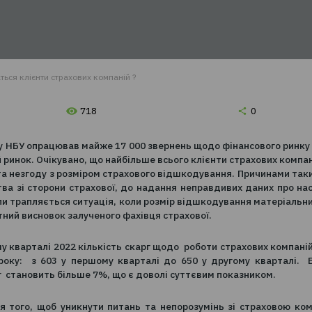
К 1.
Вводите дані
К 2.
Обираєте найкращу з запропонованих
озицій
К 3.
Сплачуєте на сайті та відразу отримуєте
ховку на e-mail
іше скаржаться клієнти страхових компаній ?
718
 2022 року НБУ опрацював майже 17 000 звернень щодо ф
траховий ринок. Очікувано, що найбільше всього клієнт
ування та незгоду з розміром страхового відшкодування
онодавства зі сторони страхової, до надання неправди
кож інколи трапляється ситуація, коли розмір відшкоду
з експертний висновок залученого фахівця страхової.