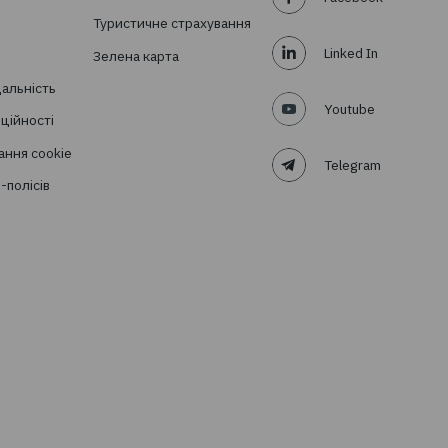
овини в
ня?
раховий брокер
Підписатись
Про компанію
Страхові продукти
Про нас
Автоцивілка та ДЦВ