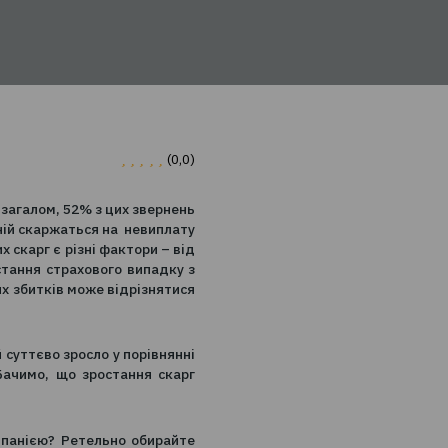
0
(0,0)
інансового ринку загалом, 52% з цих звернень
и страхових компаній скаржаться на невиплату
. Причинами таких скарг є різні фактори – від
вих даних про настання страхового випадку з
вання матеріальних збитків може відрізнятися