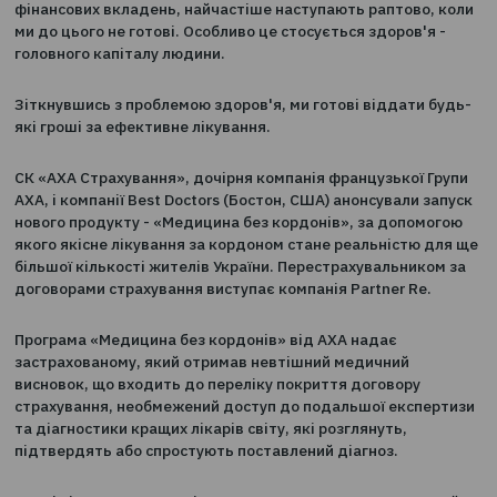
0
19.06.2017
Складні моменти в житті, які потребують серйозних
фінансових вкладень, найчастіше наступають раптово
ми до цього не готові. Особливо це стосується здоров'
головного капіталу людини.
Зіткнувшись з проблемою здоров'я, ми готові віддати
які гроші за ефективне лікування.
СК «АХА Страхування», дочірня компанія французької
АХА, і компанії Best Doctors (Бостон, США) анонсували 
нового продукту - «Медицина без кордонів», за допо
якого якісне лікування за кордоном стане реальністю
більшої кількості жителів України. Перестрахувальник
договорами страхування виступає компанія Partner Re
Програма «Медицина без кордонів» від АХА надає