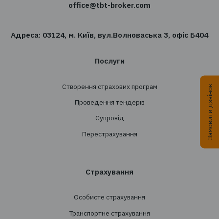
сфері страхування?
Підпишіться на розсилку новин TBT-Страхо
брокер
Підписатись