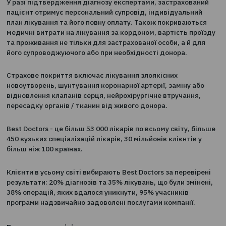
застрахованому, який отримав невтішний медичний
висновок, що входить до переліку покриття договору
страхування, необмежений доступ до подальшої експ
та діагностики кращих лікарів світу, які розглянуть,
підтвердять або спростують поставлений діагноз.
У разі підтвердження діагнозу експертами, застрахов
пацієнт отримує персональний супровід, індивідуаль
план лікування та його повну оплату. Також покриваю
медичні витрати на лікування за кордоном, вартість п
та проживання не тільки для застрахованої особи, а й
його супроводжуючого або при необхідності донора.
Страхове покриття включає лікування злоякісних
новоутворень, шунтування коронарної артерії, заміну 
відновлення клапанів серця, нейрохірургічне втручанн
пересадку органів / тканин від живого донора.
Best Doctors - це більш 53 000 лікарів по всьому світу,