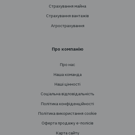
+38 044 290 7171
office@tbt-broker.com
Адреса: 03124, м. Київ, вул.Волноваська 3, офі
Послуги
Створення страхових програм