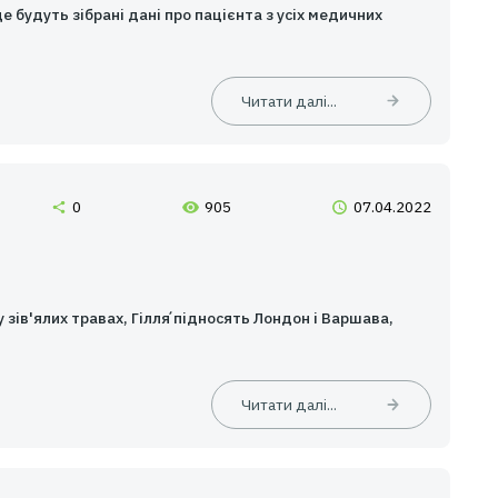
Читати 
(5,0)
1
1327
ектронної медичної бази
 медичні картки, де будуть зібрані дані про пацієнта з 
ив лікування.
Читати 
(5,0)
0
905