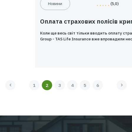
Разом до перемо
Свобода йде, прискорюючи хі
Свобода йде із заходу на сх
Новини
Оплата страхових
Коли ще весь світ тільки в
Group - TAS Life Insurance