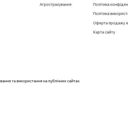
Підпишіться на розсилку новин TBT-Ст
ослуги
Страхування
ворення страхових програм
Особисте страхування
роведення тендерів
Транспортне страхування
провід
Страхування майна
ерестрахування
Страхування вантажів