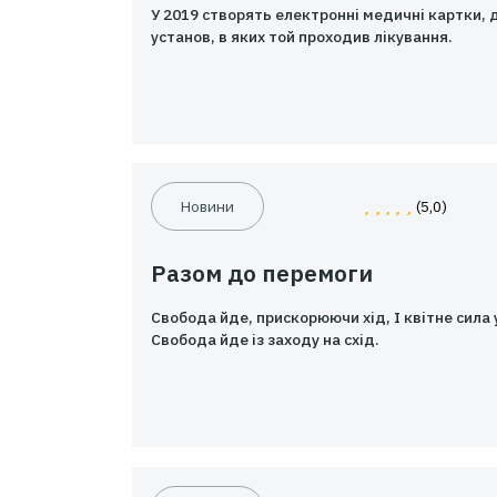
Новини
Впровадження ел
У 2019 створять електронні
установ, в яких той проход
Новини