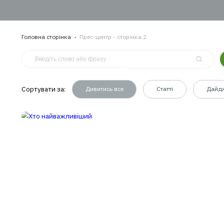
КРО
проп
КРО
стра
Головна сторінка
Прес-центр - сторінка 2
Сортувати за:
Дивитись все
Статті