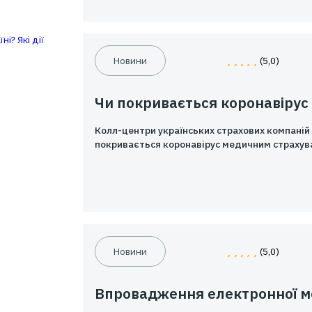
Хто найважливіший на вашо
клієнт.
Новини
Чи покривається 
Колл-центри українських с
покривається коронавірус