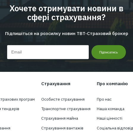
1
2
3
4
5
Хочете отримувати н
сфері страхуван