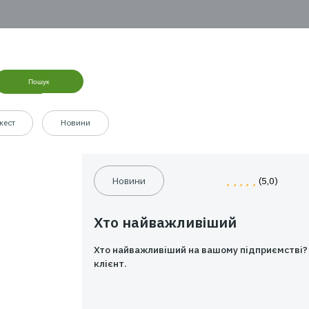
К 2.
Обираєте найкращу з запропонованих
озицій
К 3.
Сплачуєте на сайті та відразу отримуєте
ховку на e-mail
Пошук
Дайджест
Новини
Новини
Хто найважливіш