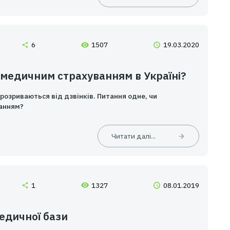
му підприємстві? Для нас в «ТВТ – Страховий брокер»
Читати 
(5,0)
6
1507
коронавірус медичним страхуванням 
трахових компаній розриваються від дзвінків. Питання о
 медичним страхуванням?