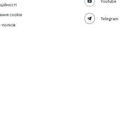
раховий брокер
Підписатись
Про компанію
Страхові продукти
Про нас
Автоцивілка та ДЦВ
Наша команда
Туристичне страхування
Наші цінності
Зелена карта
Cоціальна відповідальність