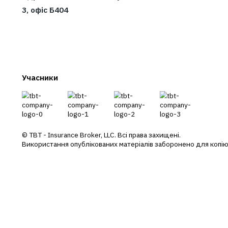
П
Ст
П
+38 044 290 7171
office@tbt-broker.com
Су
П
Адреса: 03124, м. Київ, вул.Волноваська