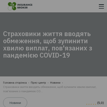
ОФОРМИТИ СТРАХОВИЙ ПОЛІС
З
«ТВТ – СТРАХОВИЙ БРОКЕР»
Страховики життя вводять
ШВИДКО ТА ЗРУЧНО З
обмеження, щоб зупинити
МАКСИМАЛЬНОЮ
хвилю виплат, пов'язаних 
ЕКОНОМІЄЮ ЧАСУ ТА КОШТІВ::
пандемією COVID-19
КРОК 1.
Вводите дані
КРОК 2.
Обираєте найкращу з запропонованих пропозицій
КРОК 3.
Сплачуєте на сайті та відразу отримуєте страховк
e-mail
Головна сторінка
Прес-центр
Новини
Страховики життя вводять обмеження, щоб зупинити хвилю випл
пов'язаних з пандемією CO...