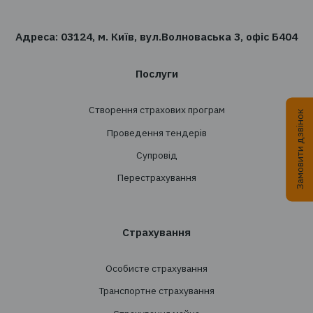
сфері страхування?
Підпишіться на розсилку новин TBT-Страхо
брокер
Підписатись