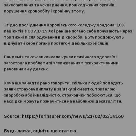
вимагають нових гарантій від страховиків життя.
За даними Reuters, пандемія коронавируса стала при
смерті більш 2,16 млн. Чоловік у всьому світі і заразил
понад 100 млн. Деякі вижили після вірусу постраждали
тривалих наслідків, включаючи серйозні респіраторні
захворювання та ускладнення, пошкодження органів,
порушення кровообігу і хронічну втому.
Згідно дослідження Королівського коледжу Лондона,
пацієнтів з COVID-19 як і раніше погано себе почуваю
три тижні після одужання від хвороби, а 5% продовж
відчувати себе погано протягом декількох місяців.
Пандемія також викликала кризи психічного здоров'я 
загострила проблеми зі зловживанням психоактивним
речовинами у деяких.