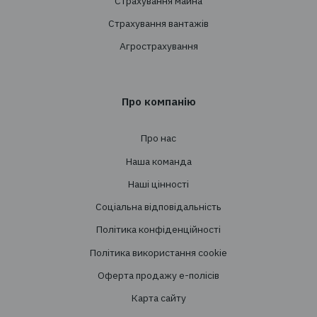
+38 044 290 7171
office@tbt-broker.com
Адреса: 03124, м. Київ, вул.Волноваська 3, офі
Послуги
Створення страхових програм
Проведення тендерів