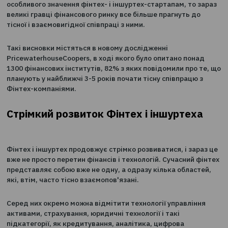
0
01.08.2017
Якщо раніше провідні фінансові інститути не надавал
особливого значення фінтех- і іншуртех-стартапам, то
великі гравці фінансового ринку все більше прагнуть 
тісної і взаємовигідної співпраці з ними.
Такі висновки містяться в новому дослідженні
PricewaterhouseCoopers, в ході якого було опитано по
1300 фінансових інститутів, 82% з яких повідомили про
планують у найближчі 3-5 років почати тісну співпрацю
Фінтех-компаніями.
Стрімкий розвиток Фінтех і іншурте
Фінтех і іншуртех продовжує стрімко розвиватися, і з
вже не просто перетин фінансів і технологій. Сучасний