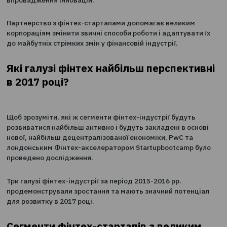
У PwC відзначають, що вплив фінтех на фінансовий ри
зростає і в довгостроковій перспективі воно буде лиш
посилюватися.
Фінтех-стартапам потрібен не просто капітал, їм в пе
чергу потрібен клієнт. З іншого боку, традиційним
операторам фінансового ринку потрібні нові підходи 
впровадження інновацій.
Партнерство з фінтех-стартапами допомагає великим
корпораціям змінити звичні способи роботи і адаптува
до майбутніх стрімких змін у фінансовій індустрії.
Які галузі фінтех найбільш перспект
в 2017 році?