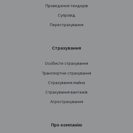
Підпишіться на розсилку новин TBT-Страхо
брокер
Підписатись