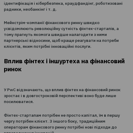
представляє собою вже не одну, а одразу кілька обла
які, втім, часто тісно взаємопов'язані.
Серед них окремо можна відмітити технології управлі
активами, страхування, юридичні технології і такі
підкатегорії, як кредитування, аналітика, цифрова
ідентифікація і кібербезпека, краудфандінг, роботизо
радники, необанкінг і т. д.
Мейнстрім-компанії фінансового ринку швидко
усвідомлюють революційну сутність фінтех-стартапів
тому прагнуть якомога швидше налагодити з ними
партнерські відносини, щоб краще реагувати на потр
клієнтів, яким потрібні інноваційні послуги.
Вплив фінтех і іншуртеха на фінанс
ринок