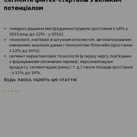
Щоб зрозуміти, які ж сегменти фінтех-індустрії будут
розвиватися найбільш активно і будуть закладені в ос
нової, найбільш децентралізованої економіки, PwC та
лондонським Фінтех-акселератором Startupbootcamp
проведено дослідження.
Три галузі фінтех-індустрії за період 2015-2016 рр.
продемонстрували зростання та мають значний потен
для розвитку в 2017 році.
Сегменти фінтех-стартапів з велик
потенціалом
«хмарні» рішення (які продемонстрували зростання з 
2015 році до 22% - у 2016);
технології, пов'язані зі штучним інтелектом, автомати