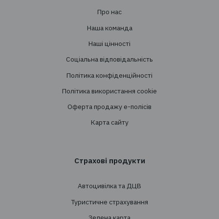
+38 044 290 7171
office@tbt-broker.com
Адреса: 03124, м. Київ, вул.Волноваська 3, офі
Послуги
Створення страхових програм
Проведення тендерів
Супровід