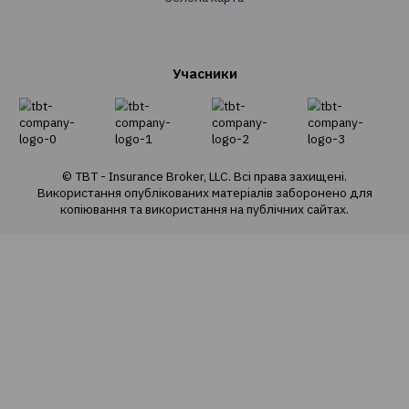
Перестрахування
Страхування
Особисте страхування
Транспортне страхування
Страхування майна
Страхування вантажів
Агрострахування
Про компанію