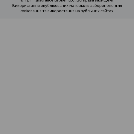
Агрострахування
Про компанію
Про нас
Наша команда
Наші цінності
Cоціальна відповідальність
Політика конфіденційності
Політика використання cookie
Оферта продажу е-полісів
Карта сайту