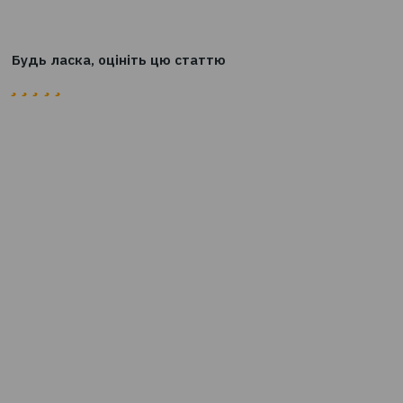
Best)
Відповідні зміни внесені постановою Правління
Національного банку України від 10 лютого 2023 року 
"Про внесення змін до постанови Правління Національ
банку України від 24 лютого 2022 року № 18", що набир
чинності з 14 лютого 2023 року
Будь ласка, оцініть цю статтю