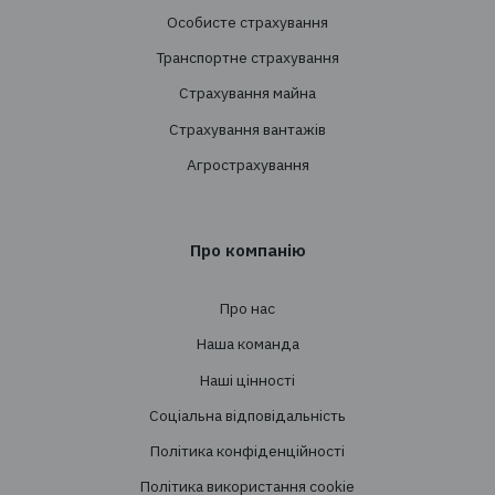
+38 044 290 7171
office@tbt-broker.com
Адреса: 03124, м. Київ, вул.Волноваська 3, офі
Послуги