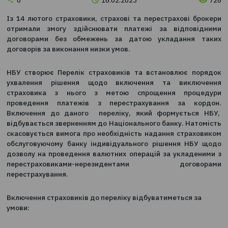
Новини
0
16.02.2023
Із 14 лютого страховики, страхові та перестрахові 
отримали змогу здійснювати платежі за відпов
договорами без обмежень за датою укладання
договорів за виконання низки умов.
НБУ створює Перелік страховиків та встановлює 
ухвалення рішення щодо включення та викл
страховика з нього з метою спрощення про
проведення платежів з перестрахування за к
Включення до даного переліку, який формуєтьс
відбувається зверненням до Національного банку. На
скасовується вимога про необхідність надання стра
обслуговуючому банку індивідуального рішення Н
дозволу на проведення валютних операцій за уклад
перестраховиками-нерезидентами догов