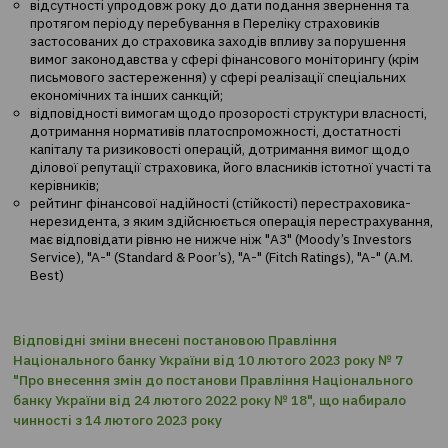
перестрахування.
Включення страховиків до переліку відбуватиметься 
умови:
відсутності упродовж року до дати подання зверненн
протягом періоду перебування в Переліку страховиків
застосованих до страховика заходів впливу за поруше
вимог законодавства у сфері фінансового моніторингу 
письмового застереження) у сфері реалізації спеціал
економічних та інших санкцій;
відповідності вимогам щодо прозорості структури вла
дотримання нормативів платоспроможності, достатно
капіталу та ризиковості операцій, дотримання вимог 
ділової репутації страховика, його власників істотної у
керівників;
рейтинг фінансової надійності (стійкості) перестрахов
нерезидента, з яким здійснюється операція перестрах
має відповідати рівню не нижче ніж "A3" (Moody’s Inve
Service), "A-" (Standard & Poor’s), "A-" (Fitch Ratings), "A-" 