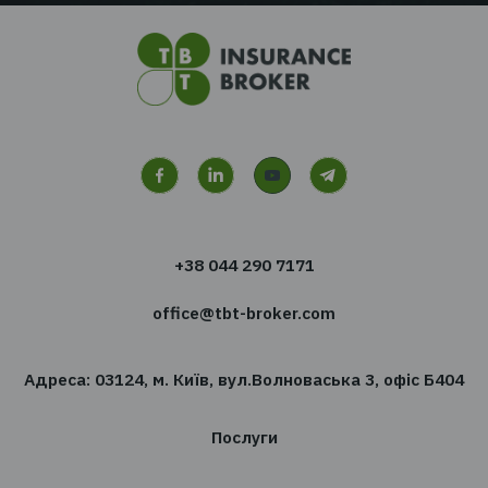
Хочете отримувати новин
сфері страхування?
Підпишіться на розсилку новин TBT-Страхо
брокер
Підписатись