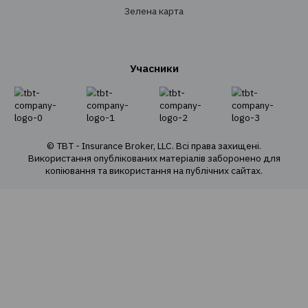
Страхування майна
Страхування вантажів
Агрострахування
Про компанію
Про нас
Наша команда
Наші цінності
Cоціальна відповідальність
Політика конфіденційності
Політика використання cookie