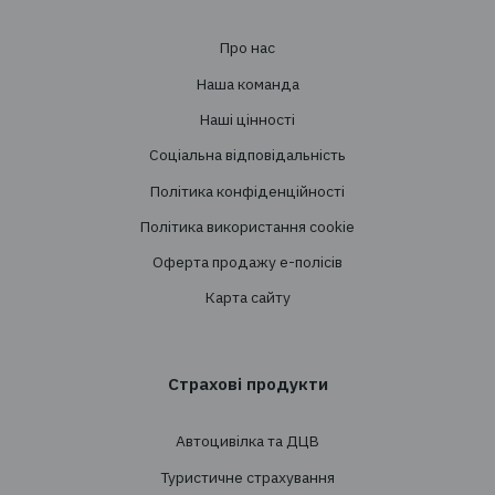
Адреса: 03124, м. Київ, вул.Волноваська 3, офі
Послуги
Створення страхових програм
Проведення тендерів
Супровід
Перестрахування
Страхування
Особисте страхування
Транспортне страхування