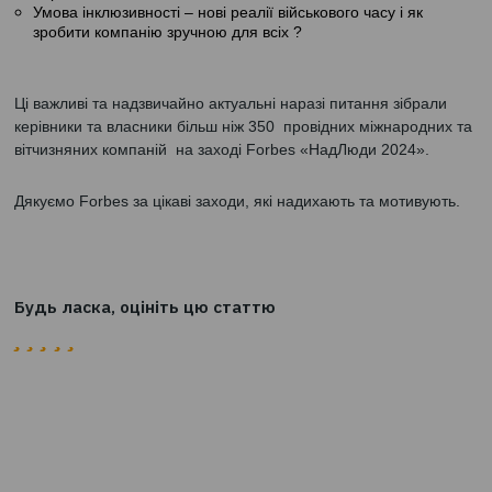
Як діяти в умовах війни СЕО?
Що є запорукою стійкості команди під час військового
Як втамувати кадровий голод та захистити найважлив
персонал?
Умова інклюзивності – нові реалії військового часу і як
зробити компанію зручною для всіх ?
Ці важливі та надзвичайно актуальні наразі питання зіб
керівники та власники більш ніж 350 провідних міжнаро
вітчизняних компаній на заході Forbеs «НадЛюди 2024
Дякуємо Forbеs за цікаві заходи, які надихають та мот
Будь ласка, оцініть цю статтю