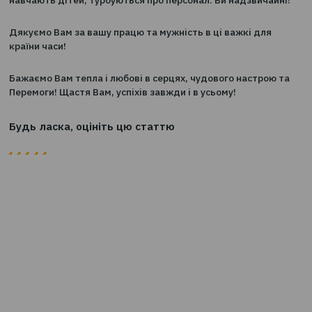
Дорогі пані, вітаємо Вас зі Святом Весни! Дякуємо жі
які пліч - о - пліч з чоловіками стоять на захисті нашої
на війні, на економічному фронті, лікують поранених,
навчають дітей, турбуються про персонал. Ви надзвич
Дякуємо Вам за вашу працю та мужність в ці важкі дл
країни часи!
Бажаємо Вам тепла і любові в серцях, чудового настр
Перемоги! Щастя Вам, успіхів завжди і в усьому!
Будь ласка, оцініть цю статтю