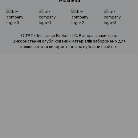
Про компанію
Про нас
Наша команда
Наші цінності
Cоціальна відповідальність
Політика конфіденційності
Політика використання cookie
Оферта продажу е-полісів
Карта сайту