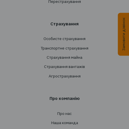
+38 044 290 7171
office@tbt-broker.com
Адреса: 03124, м. Київ, вул.Волноваська 3, офі
Послуги