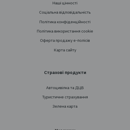
Створення страхових програм
Проведення тендерів
Супровід
Перестрахування
Страхування
Особисте страхування
Транспортне страхування
Страхування майна
Страхування вантажів
Агрострахування