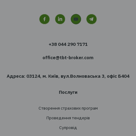
Хочете отримувати новин
сфері страхування?
Підпишіться на розсилку новин TBT-Страхо
брокер
Підписатись