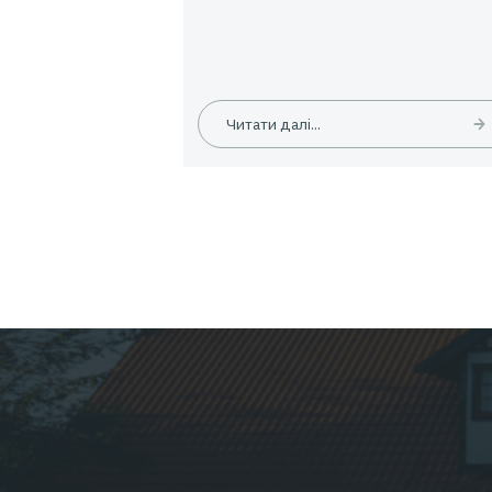
Новини
Знижка 10 % на туристичн
страхування
Читати далі...