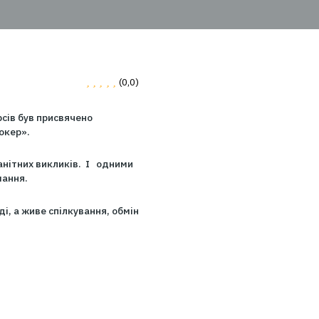
0
(0,0)
сту людських ресурсів був присвяченo
ТВТ – Страховий брокер».
 кількістю різноманітних викликів. І одними
онала та його утримання.
не просто доповіді, а живе спілкування, обмін