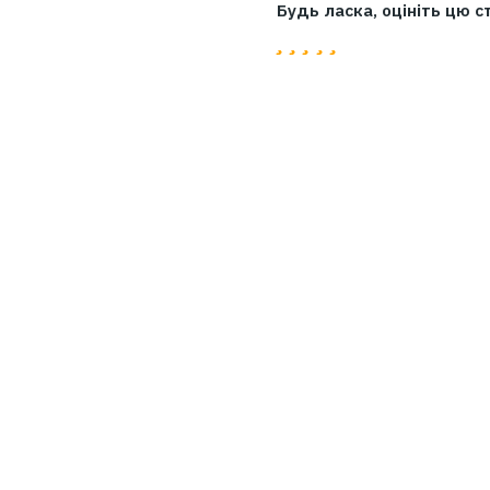
Дякуємо за цікавий
Будь ласка, оцін