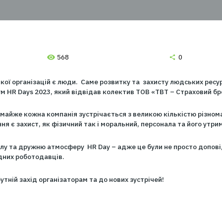
К 2.
Обираєте найкращу з запропонованих
озицій
К 3.
Сплачуєте на сайті та відразу отримуєте
ховку на e-mail
568
 будь – якої організацій є люди. Саме розвитку та захи
тній форум HR Days 2023, який відвідав колектив ТОВ «
го стану майже кожна компанія зустрічається з великою
 сьогодення є захист, як фізичний так і моральний, перс
ітити теплу та дружню атмосферу HR Day – адже це були 
йси провідних роботодавців.