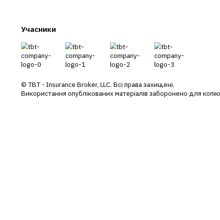
П
Ст
П
+38 044 290 7171
office@tbt-broker.com
Су
П
Адреса: 03124, м. Київ, вул.Волноваська
3, офіс Б404