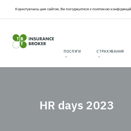
Користуючись цим сайтом, Ви погоджуєтеся з політикою к
ПОСЛУГИ
СТРАХУ
ОФ
«
З
ТА
ЕКО
HR days 202
КРО