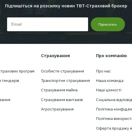
Перейти до всіх новин
Хочете отримувати н
сфері страхуван
Підпишіться на розсилку новин TBT-Ст