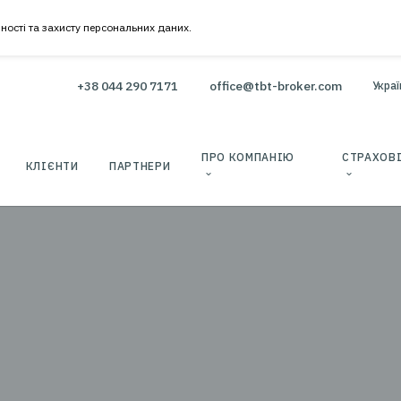
онфіденційності та захисту персональних даних.
+38 044 290 7171
office@tbt-b
ВАННЯ
ПРО КОМПАНІ
КЛІЄНТИ
ПАРТНЕРИ
ОРМИТИ СТРАХОВИЙ ПОЛІС
ТВТ – СТРАХОВИЙ БРОКЕР»
ШВ
 ЗРУЧНО З МАКСИМАЛЬНОЮ
НОМІЄЮ ЧАСУ ТА КОШТІВ:
3
К 1.
Вводите дані