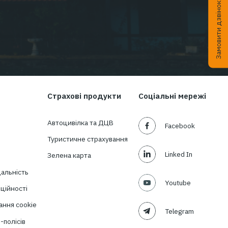
овини в
ня?
раховий брокер