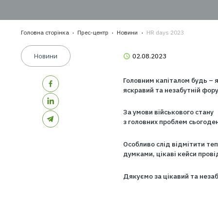
КРО
проп
КРО
стра
Головна сторінка
Прес-центр
Новини
HR days 2023
Новини
02.08.2023
Головним капіталом
яскравий та незабу
За умови військово
з головних проблем
Особливо слід відм
думками, цікаві ке