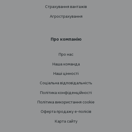
+38 044 290 7171
office@tbt-broker.com
Адреса: 03124, м. Київ, вул.Волноваська 3, офі
Послуги