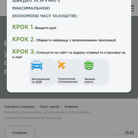
ОФОРМИТИ СТРАХОВИЙ ПОЛІС
Нардепи пропонують
З
«ТВТ – СТРАХОВИЙ БРОКЕР»
удосконалити страхування
ШВИДКО ТА ЗРУЧНО З
сільськогосподарської
МАКСИМАЛЬНОЮ
ЕКОНОМІЄЮ ЧАСУ ТА КОШТІВ::
продукції
КРОК 1.
Вводите дані
КРОК 2.
Обираєте найкращу з запропонованих пропозицій
КРОК 3.
Сплачуєте на сайті та відразу отримуєте страховк
Головна сторінка
Прес-центр
Новини
e-mail
Нардепи пропонують удосконалити страхування
сільськогосподарської продукції