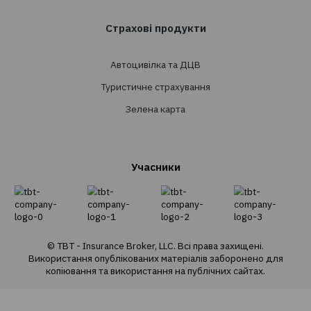
Створення страхових програм
Проведення тендерів
Супровід
Перестрахування
Страхування
Особисте страхування
Транспортне страхування
Страхування майна
Страхування вантажів
Агрострахування