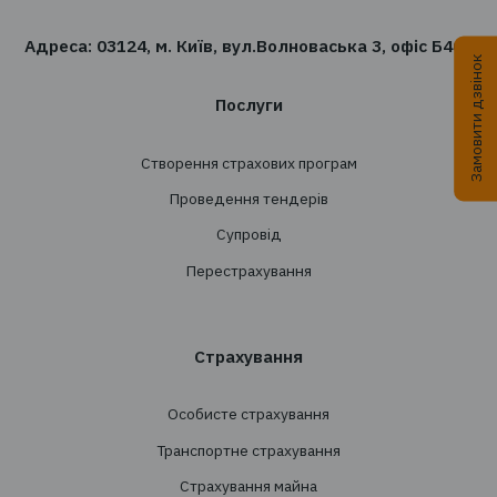
Хочете отримувати новин
сфері страхування?
Підпишіться на розсилку новин TBT-Страхо
брокер
Підписатись