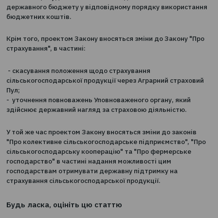
підтримки у страхуванні сільськогосподарських культ
шляхом здешевлення страхових платежів (премій) і пе
сільськогосподарських культур та видів страхових риз
(продуктів), на які у 2012 році надається компенсація
вартості страхових платежів (премій) розмір компенса
становив 50% вартості страхового платежу.
Крім того, відповідно до проекту Закону конкретний р
компенсації буде визначатися виходячи з можливост
державного бюджету у відповідному порядку викори
бюджетних коштів.
Крім того, проектом Закону вносяться зміни до Закону
страхування", в частині:
- скасування положення щодо страхування
сільськогосподарської продукції через Аграрний стра
Пул;