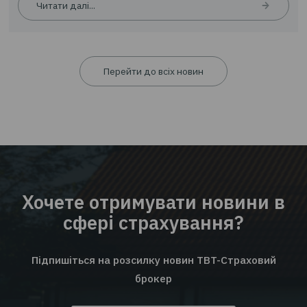
Читати далі...
Статті
01.0