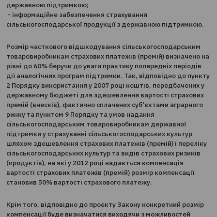
сільськогосподарської продукції;
- учасники ринку страхування сільськогосподарської
продукції з державною підтримкою, вимоги до них, їх 
та обов'язки;
- об'єкти страхування, страхові продукти, страхові ри
страхові випадки, вимоги до договорів страхування з
державною підтримкою;
- інформаційне забезпечення страхування
сільськогосподарської продукції з державною підтри
Розмір часткового відшкодування сільськогосподарс
товаровиробникам страхових платежів (премій) визна
рівні до 60% беручи до уваги практику попередніх пер
дії аналогічних програм підтримки. Так, відповідно до
2 Порядку використання у 2007 році коштів, передбач
державному бюджеті для здешевлення вартості стра
премій (внесків), фактично сплачених суб'єктами агра
ринку та пунктом 9 Порядку та умов надання
сільськогосподарським товаровиробникам державної