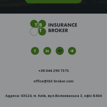
Перейти до всіх новин
Хочете отримувати новин
сфері страхування?
Підпишіться на розсилку новин TBT-Страхо
брокер