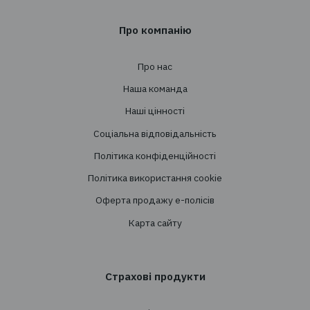
+38 044 290 7171
office@tbt-broker.com
Адреса: 03124, м. Київ, вул.Волноваська 3, офі
Послуги
Створення страхових програм
Проведення тендерів
Супровід
Перестрахування