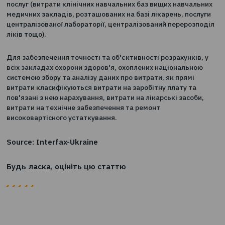
спеціального фондів, за винятком капітальних витрат
(капітальний ремонт та закупівля високовартісного
обладнання та інших основних засобів).
Крім того, в аналіз витрат не включаються витрати,
безпосередньо не пов'язані з наданням установою ме
послуг (витрати клінічних навчальних баз вищих навч
медичних закладів, розташованих на базі лікарень, по
централізованої лабораторії, централізований переро
ліків тощо).
Для забезпечення точності та об'єктивності розрахунк
всіх закладах охорони здоров'я, охоплених національ
системою збору та аналізу даних про витрати, як прям
витрати класифікуються витрати на заробітну плату т
пов'язані з нею нарахування, витрати на лікарські засо
витрати на технічне забезпечення та ремонт
високовартісного устаткування.