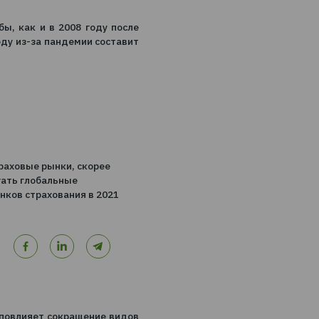
среду в 2021 году, при этом ожидается, что
ммерческих направлений сохранится.
 такие же масштабы, как и в 2008 году после
ономики в этом году из-за пандемии составит
009 годах.
раховых премий, страховые рынки, скорее
емя могут предполагать глобальные