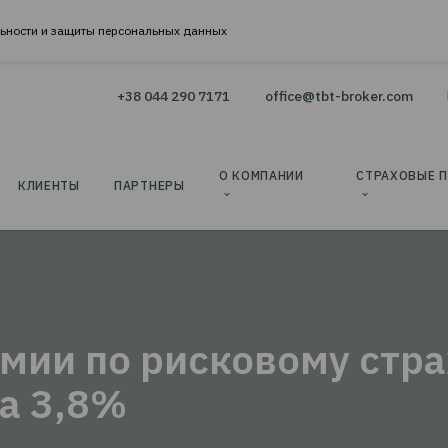
онфиденциальности и защиты персональных данных
+38 044 290 7171
office@t
АНИE
О КОМПАНИИ
КЛИЕНТЫ
ПАРТНЕРЫ
ОРМИТЬ СТРАХОВОЙ ПОЛИС
ВТ – СТРАХОВОЙ БРОКЕР»
БЫСТ
премии по рисковом
УДОБНО С МАКСИМАЛЬНОЙ ЭКОНОМИ
РЕДСТВ: