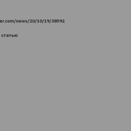
траховании некоторые игроки резко подняли тарифы н
щуюся инфляцию претензий, в то время как другие 
афические регионы, что, в свою очередь, привело к 
ставок на многих рынках, и особенно в сегментах, 
ения тарифов по всем направлениям бизнеса на основ
оказывает, что рынок рискового страхования будет и д
е, особенно новых рисков, возникающих вместе с быстры
//forinsurer.com/news/20/10/19/38592
ните эту статью