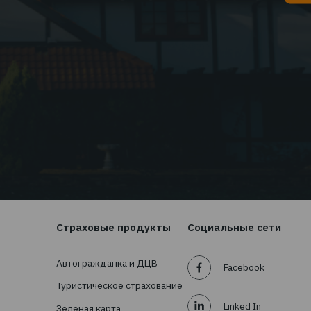
04.2026
Статьи
01.04.20
26:
EMPLOYEE INSURANCE FORUM 2026:
ЦИФРЫ | ТЕНДЕНЦИИ | КЕЙСЫ
Читать дальше...