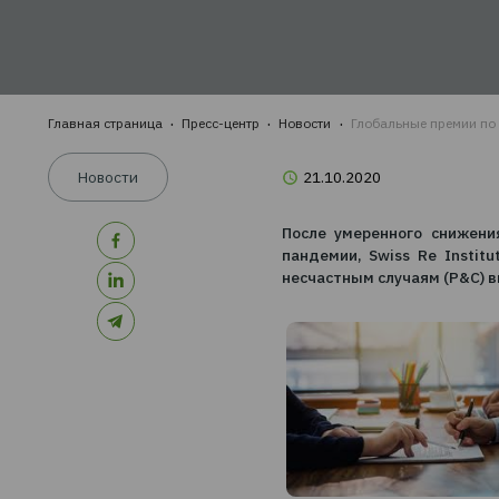
году выраст
ШАГ
ШАГ
пред
ШАГ
стра
Главная страница
Пресс-центр
Новости
Глобальные 
Новости
21.10.2020
После умеренного
пандемии, Swiss R
несчастным случаям