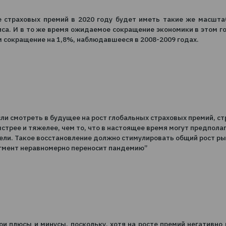
более благоприятную общую тарифную 
положительная динамика в области ко
 снижение страховых премий в 2020 году будет иметь
ого кризиса. И в то же время ожидаемое сокращение эк
льше, чем сокращение на 1,8%, наблюдавшееся в 2008-2
зрения, если смотреть в будущее на рост глобальных ст
новятся быстрее и тяжелее, чем то, что в настоящее вр