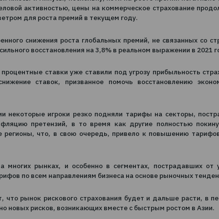
 показатели. Такое восстановление должно стимулирова
ли этот сегмент неравномерно переносит пандемию”
и есть свои плюсы и минусы, поскольку, хотя на росте
анных с деловой активностью, цены на коммерческое с
опутным ветром для роста премий в текущем году.
ем умеренного снижения роста глобальных премий, не
 а затем сильного восстановления на 3,8% в реальном в
и, низкие процентные ставки уже ставили под угрозу 
нейшее снижение ставок, призванное помочь восста