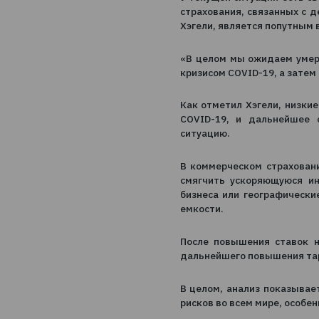
экономические
году, даже ес
Хегель
У текущей ситуаци
страхования, связ
Хэгели, является п
«В целом мы ожида
кризисом COVID-19,
Как отметил Хэгел
COVID-19, и даль
ситуацию.