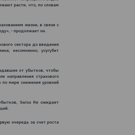
ть общий рост рынков страхования в 2021
 премий негативно повлияет сокращение видов
трахование продолжают расти, что, по словам
 связанных со страхованием жизни, в связи с
ыражении в 2021 году», - продолжает он.
прибыльность страхового сектора до введения
новлению экономики, несомненно, усугубит