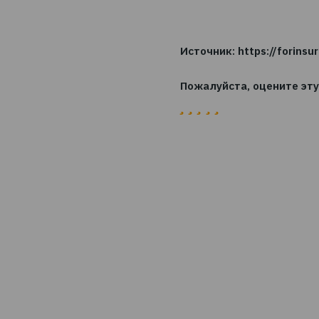
В коммерческом с
смягчить ускоряю
бизнеса или геогр
емкости.
После повышения 
дальнейшего повыш
В целом, анализ п
рисков во всем мир
Источник:
https:
Пожалуйста, оце