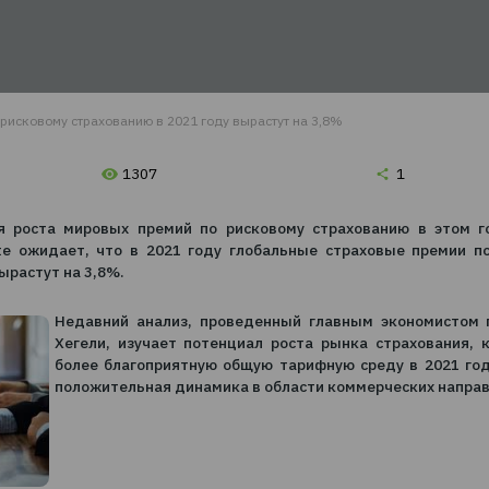
ут на 3,8%
 1.
Вводите данные
 2.
Выбираете лучшее из предложенных
ложений
 3.
Оплачиваете на сайте и сразу получаете
ховку на e-mail
премии по рисковому страхованию в 2021 году вырастут на 3,8%
1307
 снижения роста мировых премий по рисковому стра
e Institute ожидает, что в 2021 году глобальные с
 (P&C) вырастут на 3,8%.
Недавний анализ, проведенный глав
Хегели, изучает потенциал роста рын