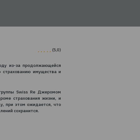
1
(5,0)
хованию в этом году из-за продолжающейся
траховые премии по страхованию имущества и
ным экономистом группы Swiss Re Джеромом
ка страхования, кроме страхования жизни, и