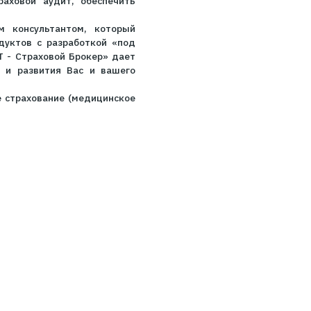
 что исследование проводилось EY в рамках
вательно войдя в данный перечень страховых
епутацию надежного страхового партнера в
й компании на страховом рынке Украины.
и корпоративном страховании предпочитает
 ведь именно страховой брокер с многолетним
независимый страховой аудит, обеспечить
симым страховым консультантом, который
из страховых продуктов с разработкой «под
пожеланиям. «ТВТ - Страховой Брокер» дает
димое для защиты и развития Вас и вашего
» является личное страхование (медицинское
ахование.