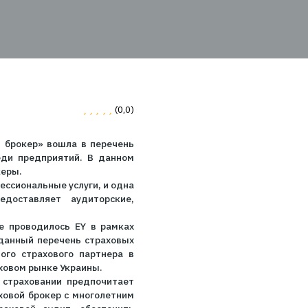
в Украины
еров Украины
0
(0,0)
 «ТВТ - Страховой брокер» вошла в перечень
уги в Украине среди предприятий. В данном
ные страховые брокеры.
оставляющих профессиональные услуги, и одна
C, которая предоставляет аудиторские,