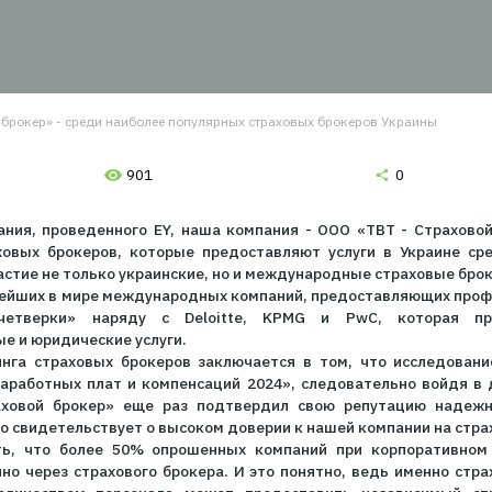
страховых брокеро
 1.
Вводите данные
 2.
Выбираете лучшее из предложенных
ложений
 3.
Оплачиваете на сайте и сразу получаете
ховку на e-mail
Страховой брокер» - среди наиболее популярных страховых брок
901
сследования, проведенного EY, наша компания - ООО
ных страховых брокеров, которые предоставляют усл
имали участие не только украинские, но и международ
на из крупнейших в мире международных компаний, пред
льшой четверки» наряду с Deloitte, KPMG и Pw
 налоговые и юридические услуги.