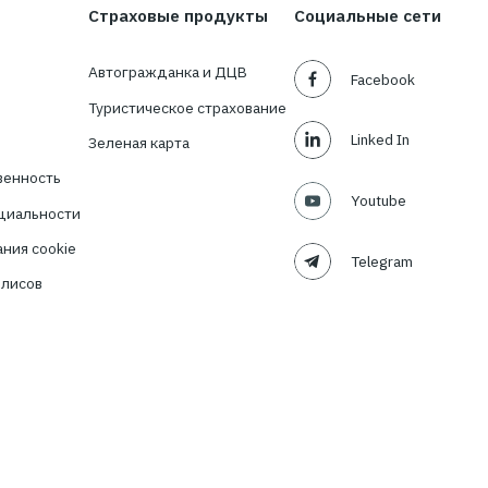
ости в
ия?
TBT-Страховой
Подписаться