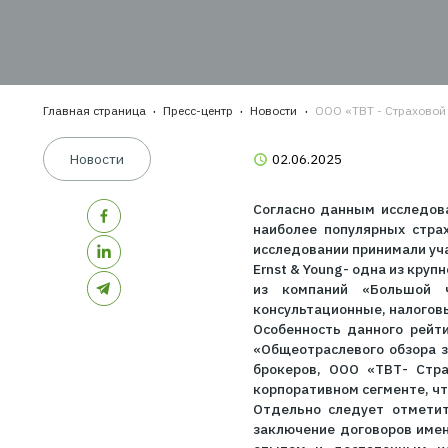
популярных 
ШАГ
ШАГ
пред
ШАГ
стра
Главная страница
Пресс-центр
Новости
ООО «ТВТ - 
Новости
02.06.2025
Согласно данным и
наиболее популяр
исследовании прин
Ernst & Young- од
из компаний «Бо
консультационные,