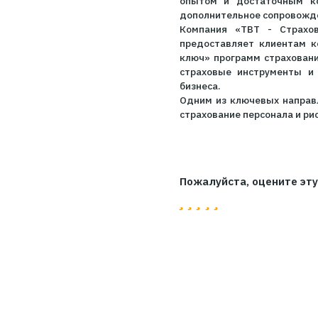
Особенность данн
«Общеотраслевого 
брокеров, ООО «Т
корпоративном сег
Отдельно следует
заключение догово
опытом и достат
дополнительное с
Компания «ТВТ -
предоставляет кл
ключ» программ с
страховые инстру
бизнеса.
Одним из ключевых
страхование персон
Пожалуйста, оце