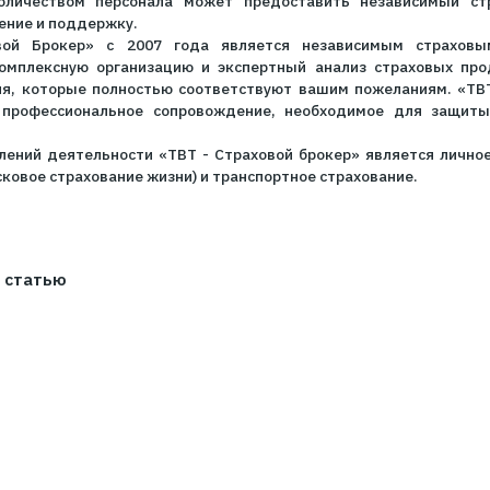
ого рейтинга страховых брокеров заключается в том,
обзора заработных плат и компенсаций 2024», следо
ВТ- Страховой брокер» еще раз подтвердил свою р
менте, что свидетельствует о высоком доверии к наше
 отметить, что более 50% опрошенных компаний пр
ров именно через страхового брокера. И это понятно,
очным количеством персонала может предоставить 
опровождение и поддержку.
 Страховой Брокер» с 2007 года является незави
иентам комплексную организацию и экспертный анал
трахования, которые полностью соответствуют вашим 
менты и профессиональное сопровождение, необхо
 направлений деятельности «ТВТ - Страховой брокер
ала и рисковое страхование жизни) и транспортное стр
ните эту статью