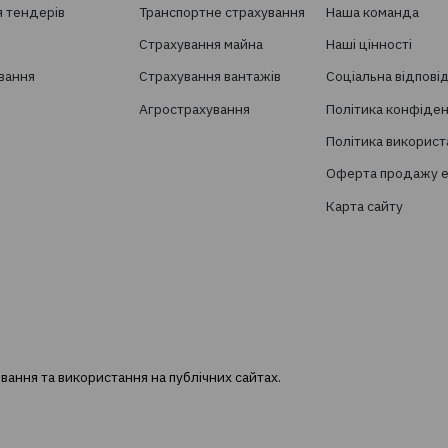
Хочете отримувати н
сфері страхуван
Підпишіться на розсилку новин TBT-Ст
ослуги
Страхування
ворення страхових програм
Особисте страхування