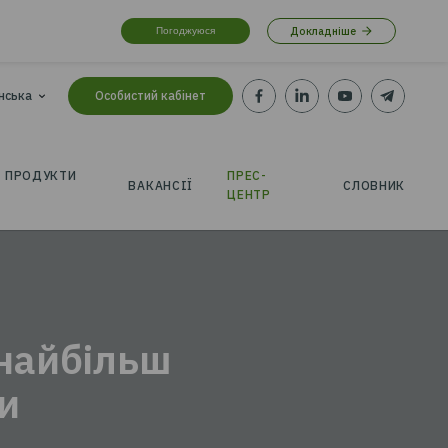
Погоджуюся
roker.com
Українська
Особистий кабінет
Ю
СТРАХОВІ ПРОДУКТИ
ПРЕС
ВАКАНСІЇ
ЦЕН
ИДКО
 cеред найбільш