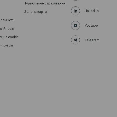
овини в
ня?
раховий брокер
Підписатись
Про компанію
Страхові продукти
Про нас
Автоцивілка та ДЦВ