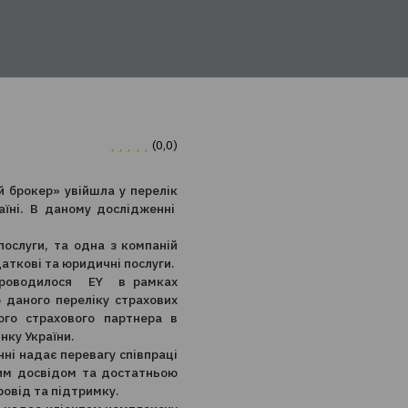
України
 України
0
(0,0)
 «ТВТ – Страховий брокер» увійшла у перелік
ть послуги в Україні. В даному дослідженні
ають професійні послуги, та одна з компаній
консультаційні, податкові та юридичні послуги.
 що дослідження проводилося EY в рамках