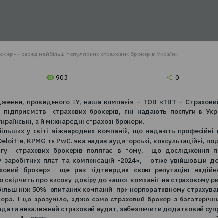
страхових брокерів 
озицій
К 3.
Сплачуєте на сайті та відразу отримуєте
ховку на e-mail
раховий брокер» - cеред найбільш популярних страхових брокерів
903
их дослідження, проведеного EY, наша компанія – ТОВ
их серед підприємств страхових брокерів, які надаю
 тільки українські, а й міжнародні страхові брокери.
на з найбільших у світі міжнародних компаній, що над
 поряд з Deloitte, KPMG та PwC. яка надає аудиторські, 
ого рейтингу страхових брокерів полягає в тому,