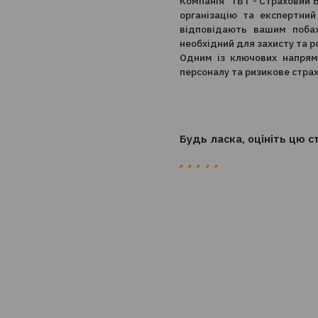
«Загальногалузево
брокерів, ТОВ «Т
корпоративному сег
Окремо слід зазна
саме через страхо
кількістю персона
Компанія "ТВТ - Ст
організацію та ек
відповідають ваш
необхідний для зах
Одним із ключови
персоналу та ризик
Будь ласка, оцін