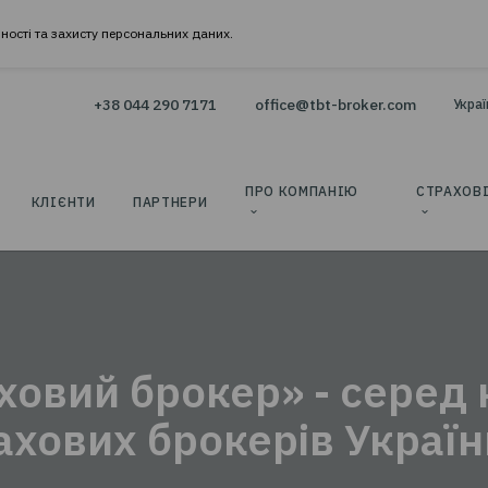
онфіденційності та захисту персональних даних.
+38 044 290 7171
office@tbt-b
ВАННЯ
ПРО КОМПАНІ
КЛІЄНТИ
ПАРТНЕРИ
ОРМИТИ СТРАХОВИЙ ПОЛІС
ТВТ – СТРАХОВИЙ БРОКЕР»
ШВ
 ЗРУЧНО З МАКСИМАЛЬНОЮ
НОМІЄЮ ЧАСУ ТА КОШТІВ:
К 1.
Вводите дані
траховий брокер» -
К 2.
Обираєте найкращу з запропонованих