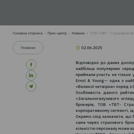
популярних 
проп
КРО
стра
Головна сторінка
Прес-центр
Новини
ТОВ «ТВТ – Ст
Новини
02.06.2025
Відповідно до дан
найбільш популярн
приймали участь не
Ernst & Young— од
«Великої четвірки»
Особливість дан