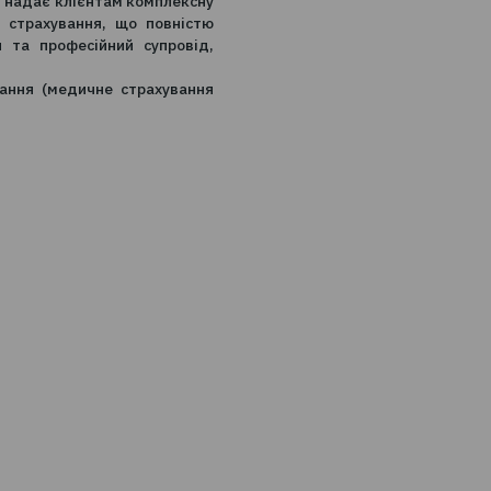
тже увійшовши до даного переліку страхових
епутацію надійного страхового партнера в
ї на страховому ринку України.
тивному страхуванні надає перевагу співпраці
рокер з багаторічним досвідом та достатньою
ти додатковий супровід та підтримку.
онсультантом, який надає клієнтам комплексну
під ключ" програм страхування, що повністю
хові інструменти та професійний супровід,
особисте страхування (медичне страхування