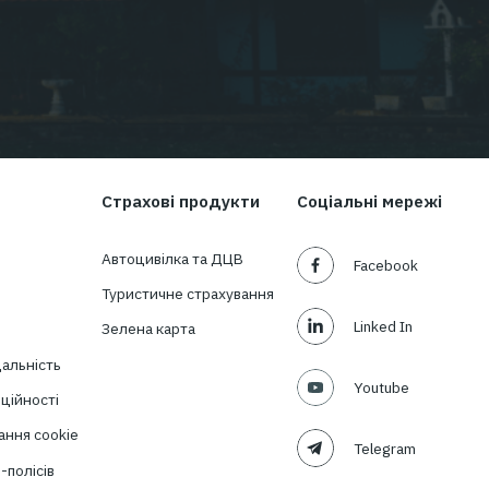
оможемо вам
кт
Про компанію
Страхові продукти