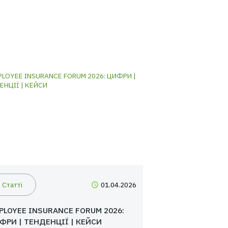
арійний комісар складає
аварійний сертифікат
.