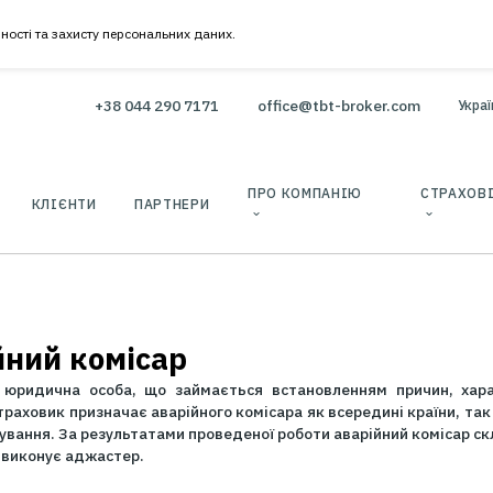
онфіденційності та захисту персональних даних.
+38 044 290 7171
office@tbt-b
ВАННЯ
ПРО КОМПАНІ
КЛІЄНТИ
ПАРТНЕРИ
варійний комісар
ична або юридична особа, що займається встановленн
ажам. Страховик призначає аварійного комісара як всер