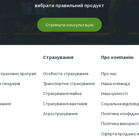
Є питання
Ми з радістю відповімо на них і доп
вибрати правильний проду
Отримати консультацію
ослуги
Страхування