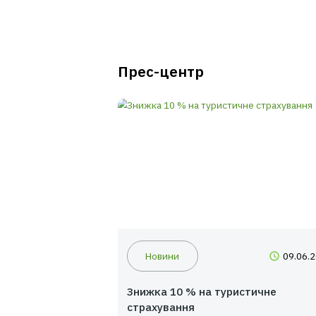
законодавства кра
Функції аварійного
Прес-центр