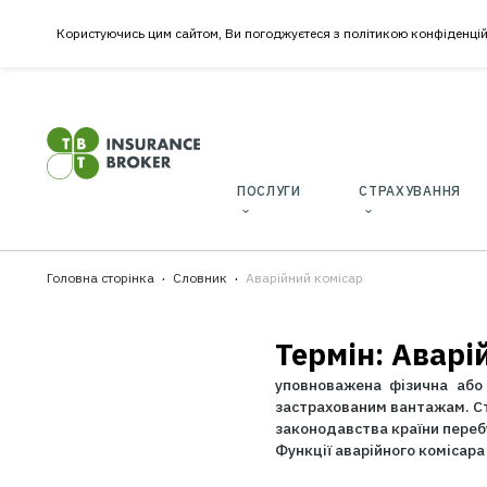
Користуючись цим сайтом, Ви погоджуєтеся з політикою к
ПОСЛУГИ
СТРАХУ
Головна сторінка
Словник
Аварійний комісар
Термін: А
уповноважена фіз
застрахованим вант