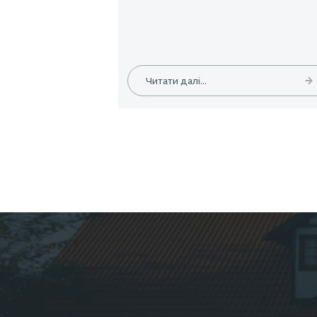
Новини
Знижка 10 % на туристичн
страхування
Читати далі...