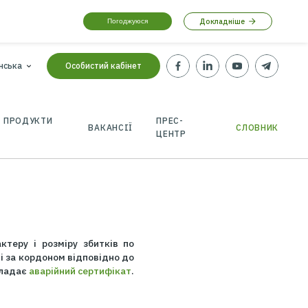
Погоджуюся
roker.com
Українська
Особистий кабінет
Ю
СТРАХОВІ ПРОДУКТИ
ПРЕС
ВАКАНСІЇ
ЦЕН
ям причин, характеру і розміру збитків по
едині країни, так і за кордоном відповідно до