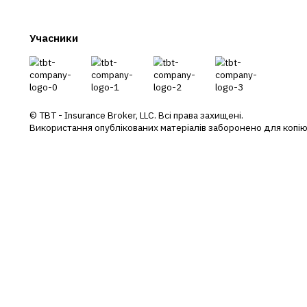
Ст
П
+38 044 290 7171
office@tbt-broker.com
Су
П
Адреса: 03124, м. Київ, вул.Волноваська
3, офіс Б404
Учасники