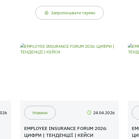
їни перебування. За результатами проведеної роботи ав
 комісара виконує аджастер.
Запропонувати термін