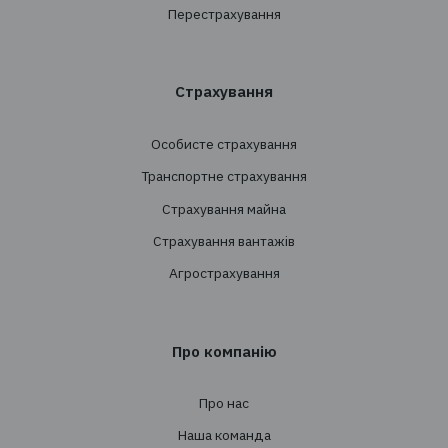
+38 044 290 7171
office@tbt-broker.com
Адреса: 03124, м. Київ, вул.Волноваська 3, офі
Послуги
Створення страхових програм
Проведення тендерів
Супровід