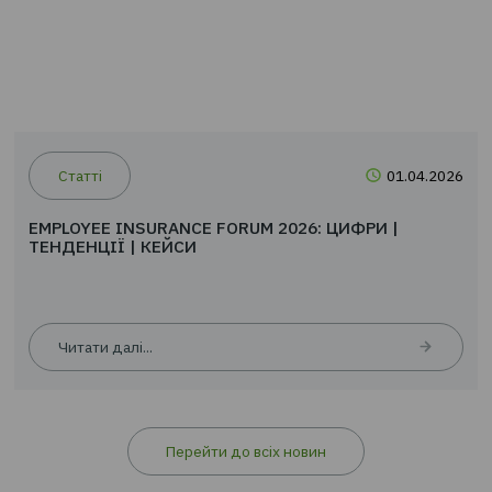
Читати далі...
Статті
01.0