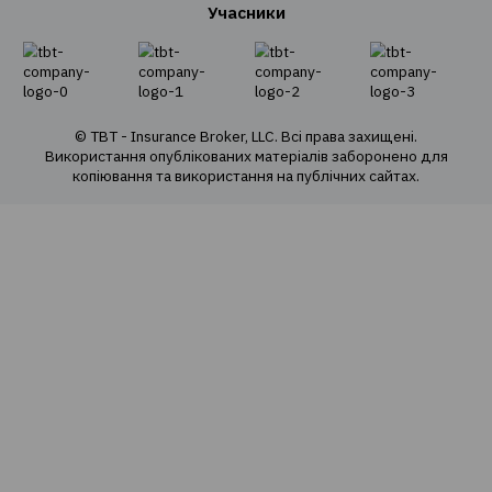
Про нас
Наша команда
Наші цінності
Cоціальна відповідальність
Політика конфіденційності
Політика використання cookie
Оферта продажу е-полісів
Карта сайту
Страхові продукти
Автоцивілка та ДЦВ