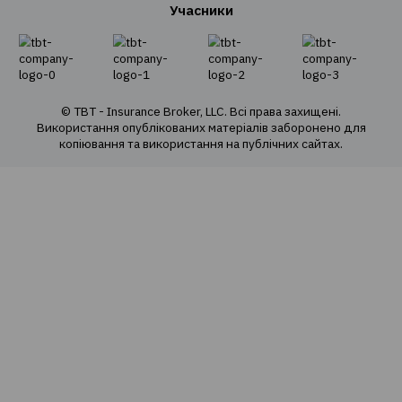
Про нас
Наша команда
Наші цінності
Cоціальна відповідальність
Політика конфіденційності
Політика використання cookie
Оферта продажу е-полісів
Карта сайту
Страхові продукти
Автоцивілка та ДЦВ