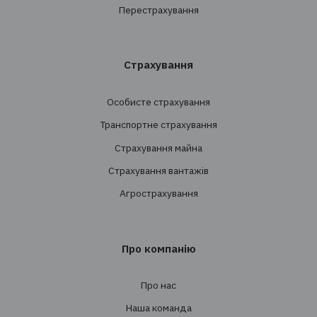
+38 044 290 7171
office@tbt-broker.com
Адреса: 03124, м. Київ, вул.Волноваська 3, офі
Послуги
Створення страхових програм
Проведення тендерів
Супровід