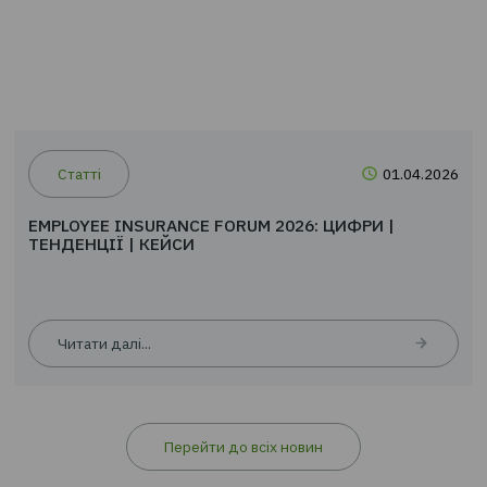
Читати далі...
Статті
01.0