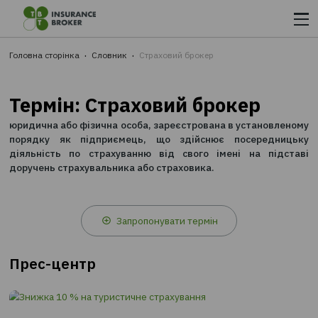
КРОК 1.
Вводите дані
КРОК 2.
Обираєте найкращу з запропонованих пропозицій
Головна сторінка
Словник
Страховий брокер
КРОК 3.
Сплачуєте на сайті та відразу отримуєте страховк
e-mail
Термін: Страховий брокер
юридична або фізична особа, зареєстрована в устано
порядку як підприємець, що здійснює посеред
діяльність по страхуванню від свого імені на п
доручень страхувальника або страховика.
Запропонувати термін
Прес-центр