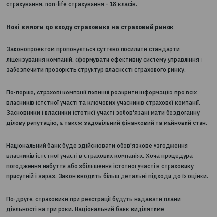
Новий закон передбачає можливість зміни обсягу ліцензії - д
додаткові класи (ризики в межах класів) страхування до вже 
у страховика або поєднувати діяльність по вхідному перестр
з прямим страхуванням. Також страховик може звузити обсяг 
ліцензії. Всього в межах life-страхування законом виділяється
страхування, non-life страхування - 18 класів.
Нові вимоги до входу страховика на страховий ринок
Законопроектом пропонується суттєво посилити стандарти
ліцензування компаній, сформувати ефективну систему управл
забезпечити прозорість структур власності страхового ринку.
По-перше, страхові компанії повинні розкрити інформацію про 
власників істотної участі та ключових учасників страхової комп
Засновники і власники істотної участі зобов'язані мати бездо
ділову репутацію, а також задовільний фінансовий та майнови