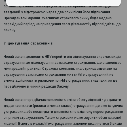
Законопроект враховує ключові вимоги законодавства
Європейського Союзу, які Україна зобов'язана виконувати ві
до Угоди про асоціацію з ЄС, а також принципи Міжнародної ас
органів страхового нагляду (IAIS). У разі прийняття закон буд
введений з відстрочкою через два роки після його підписанн
Президентом України. Учасникам страхового ринку буде нада
перехідний період на приведення своєї діяльності у відповідн
закону.
Ліцензування страховиків
Новий закон дозволить НБУ перейти від ліцензування окреми
страхування до ліцензування за класами страхування, що від
міжнародній практиці. Страхова компанія, яка отримає ліценз
страхування за класами страхування життя (life страхування),
зможе здійснювати ризикове non-life страхування, і навпаки, 
передбачено в чинній редакції Закону.