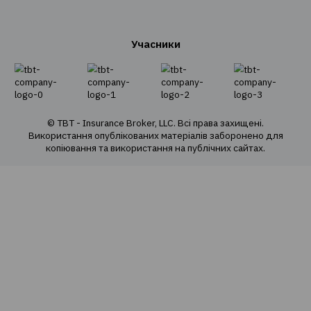
Адреса: 03124, м. Київ, вул.Волноваська 3, офі
Послуги
Створення страхових програм
Проведення тендерів
Супровід
Перестрахування
Страхування
Особисте страхування