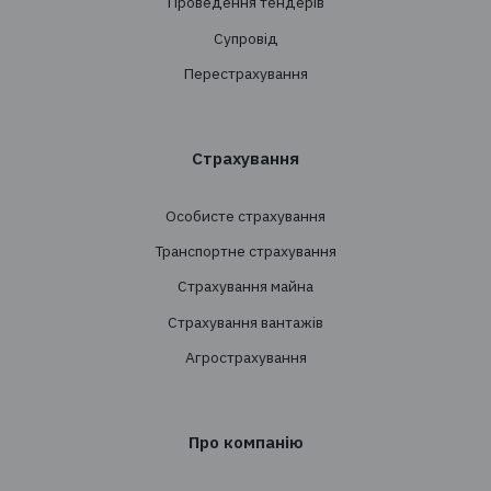
Хочете отримувати новин
сфері страхування?
Підпишіться на розсилку новин TBT-Страхо
брокер