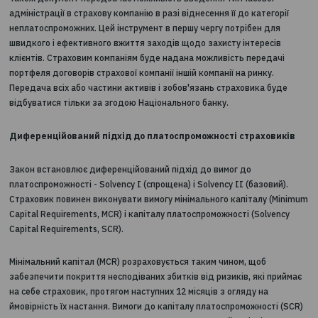
механізм спрямований на захист прав споживачів страхових по
забезпечення максимально можливого обсягу виконання стр
компанією своїх зобов'язань перед клієнтами і кредиторами.
Відхід з ринку страховика може бути як добровільним, так і
примусовим за рішенням регулятора. Добровільний відхід з ри
може статися через реорганізацію, ліквідацію, передачі стра
портфеля і виконання зобов'язань.
Законом визначено підстави для віднесення страхової компан
категорії неплатоспроможних та підстави для примусового
відкликання ліцензії. У цьому випадку вихід страховика з рин
відбувається виключно в примусовому порядку.
Також документ передбачає можливість введення тимчасово
адміністрації в страхову компанію в разі віднесення її до катег
неплатоспроможних. Цей інструмент в першу чергу потрібен д
швидкого і ефективного вжиття заходів щодо захисту інтерес