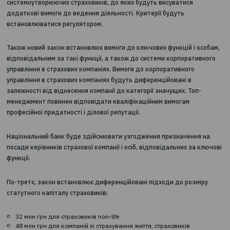
Національний банк буде здійснювати обов'язкове узгодженн
власників істотної участі в страхових компаніях. Хоча процед
погодження набуття або збільшення істотної участі в страхов
присутній і зараз, Закон вводить більш детальні підходи до їх
По-друге, страховики при реєстрації будуть надавати плани
діяльності на три роки. Національний банк виділятиме
системоутворюючих страховиків, до яких будуть висуватися
додаткові вимоги до ведення діяльності. Критерії будуть
встановлюватися регулятором.
Також новий закон встановлює вимоги до ключових функцій і 
відповідальним за такі функції, а також до системи корпорат
управління в страхових компаніях. Вимоги до корпоративного
управління в страхових компаніях будуть диференційовані в
залежності від віднесення компанії до категорії значущих. То