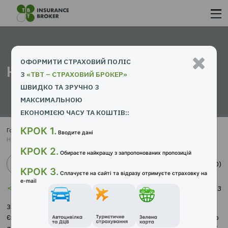
ОФОРМИТИ СТРАХОВИЙ ПОЛІС
Новий закон про страхуван
З
«ТВТ – СТРАХОВИЙ БРОКЕР»
ШВИДКО ТА ЗРУЧНО З
МАКСИМАЛЬНОЮ
ЕКОНОМІЄЮ ЧАСУ ТА КОШТІВ::
КРОК 1.
Головна сторінка
Прес-центр
Новини
Вводите дані
Новий закон про страхування
КРОК 2.
Обираєте найкращу з запропонованих пропозицій
Новини
КРОК 3.
Сплачуєте на сайті та відразу отримуєте страховк
e-mail
0
05.04.2021