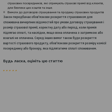
заходи раннього втручання
заходи впливу, які можуть застосовуватися на різних етапах і
випадках порушень страховиками вимог законодавства, зок
метою відновлення фінансового стану страховика.
Регулювання діяльності страхових посередників
Важливим акцентом проекту закону є встановлення нових вим
страхових посередників (брокерам і агентам). З огляду на, що 
посередники є ключовою ланкою в комунікації між страховико
споживачем, їх рівень професійної підготовки є визначальним
споживачів страхових послуг.
З метою підвищення захисту інтересів страхувальників і
застрахованих осіб законопроектом встановлено окремі вимо
вдосконалення регулювання діяльності страхових посередник
зокрема:
вводиться процедура обов'язкової реєстрації страхових пос
в єдиному Реєстрі;
встановлюються вимоги до навчання і підтримки належного 