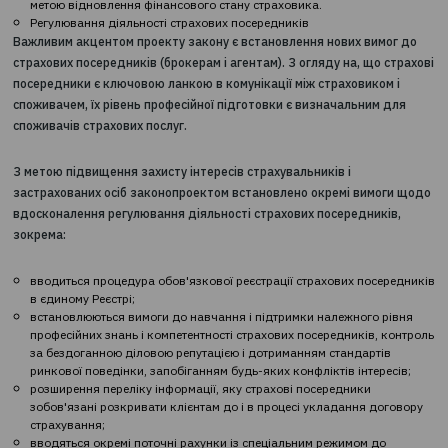
реалізації ризиків страховика, якщо порівняти з вимогами до 
Нові вимоги до капіталу будуть запроваджуватися поетапно.
Ризик-орієнтований підхід при регулюванні і нагляді за
страховиками
Ключова мета ризик-орієнтованого пруденційного нагляду за
фінансовими установами - оцінка поточної і майбутньої
платоспроможності та виявлення наявних і потенційних ризик
платоспроможності на ранніх етапах. Це дозволяє вчасно вжи
відповідних заходів і не допустити виходу компанії з ринку бе
виконання зобов'язань перед страхувальниками.
Для цього в законопроекті передбачені різні варіанти
наглядових дій Національного банку:
коригувальні заходи