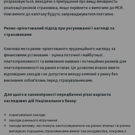
клієнтів. Страховим компаніям буде надана можливість перед
портфеля договорів страхової компанії іншій компанії на ринку
Передача всіх або частини активів і зобов'язань страховика 
відбуватися тільки за згодою Національного банку.
Диференційований підхід до платоспроможності страхо
Закон встановлює диференційований підхід до вимог до
платоспроможності - Solvency I (спрощена) і Solvency II (базов
Страховик повинен виконувати вимогу мінімального капіталу 
Capital Requirements, MCR) і капіталу платоспроможності (Solv
Capital Requirements, SCR).
Мінімальний капітал (MCR) розраховується таким чином, щоб
забезпечити покриття несподіваних збитків від ризиків, які 
на себе страховик, протягом наступних 12 місяців з огляду на
ймовірність їх настання. Вимоги до капіталу платоспроможност
розраховуються, виходячи з припущення про вищу ймовірніст