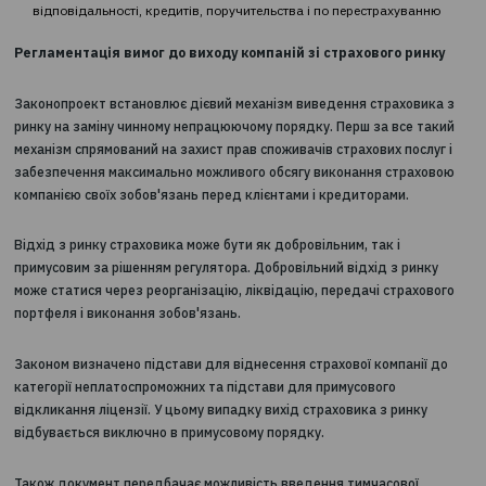
менеджмент повинен відповідати кваліфікаційним вимогам
професійної придатності і ділової репутації.
Національний банк буде здійснювати узгодження призначенн
посади керівників страхової компанії і осіб, відповідальних за
функції.
По-третє, закон встановлює диференційовані підходи до роз
статутного капіталу страховиків:
32 млн грн для страховиків non-life
48 млн грн для компаній зі страхування життя, страховиків
відповідальності, кредитів, поручительства і по перестрахув
Регламентація вимог до виходу компаній зі страхового р
Законопроект встановлює дієвий механізм виведення страхо
ринку на заміну чинному непрацюючому порядку. Перш за все